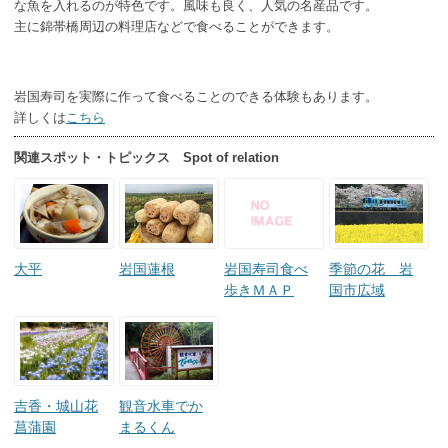
な魚を入れるのが特色です。風味も良く、人気の名産品です。
主に錦帯橋周辺の料理店などで食べることができます。
岩国寿司を実際に作って食べることのできる体験もあります。
詳しくは
こちら
関連スポット・トピックス Spot of relation
大平
岩国蓮根
岩国寿司食べ
季節の花 岩
歩きＭＡＰ
国市広域
吉香・城山花
観音水車でか
菖蒲園
まるくん