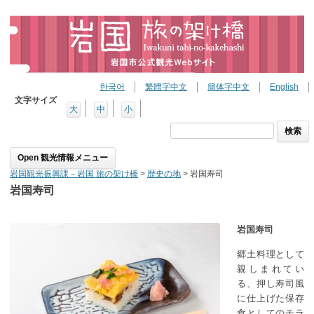
한국어
繁體字中文
簡体字中文
English
文字サイズ
大
中
小
検
索:
Skip to content
岩国観光振興課－岩国 旅の架け橋
>
歴史の地
>
岩国寿司
岩国寿司
岩国寿司
郷土料理として
親しまれてい
る、押し寿司風
に仕上げた保存
食としてのチラ