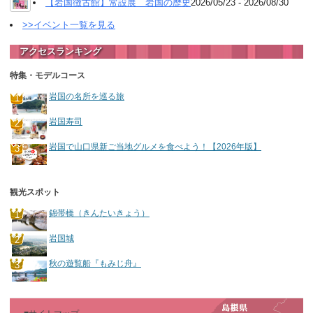
【岩国徴古館】常設展 岩国の歴史
2026/05/23 - 2026/08/30
>>イベント一覧を見る
アクセスランキング
特集・モデルコース
岩国の名所を巡る旅
岩国寿司
岩国で山口県新ご当地グルメを食べよう！【2026年版】
観光スポット
錦帯橋（きんたいきょう）
岩国城
秋の遊覧船『もみじ舟』