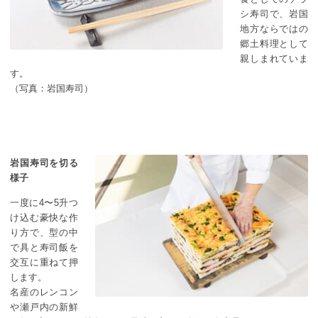
シ寿司で、岩国
地方ならではの
郷土料理として
親しまれていま
す。
（写真：岩国寿司）
岩国寿司を切る
様子
一度に4〜5升つ
け込む豪快な作
り方で、型の中
で具と寿司飯を
交互に重ねて押
します。
名産のレンコン
や瀬戸内の新鮮