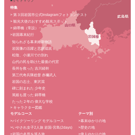
■サイトマップ
特集
> 第３回岩国市公式Instagramフォトコンテスト
> 観光大使のおすすめ観光スポット
> 錦帯橋（常設）
>岩国幕末紀行
知られざる幕末維新物語
岩国藩の活躍と悲願成就
松陰、小瀬川での別れ
山代の民を助けた最後の代官
長州を救った 吉川経幹
第三代奇兵隊総督 赤禰武人
岩国の志士、東沢瀉
碑に刻まれた 少年史
篤姫も渡った 錦帯橋
たった２年の 偉大な学校
> キャラクター図鑑
モデルコース
テーマ別
>バイクツーリング モデルコース
>幕末ゆかりの地
>いやされ女子2人旅 岩国-宮島(2days)
>歴史の地
>岩国の名所を巡る旅
>偉人ゆかりの地