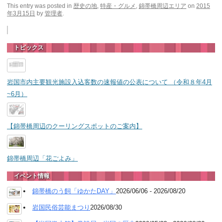
This entry was posted in
歴史の地
,
特産・グルメ
,
錦帯橋周辺エリア
on
2015
年3月15日
by
管理者
.
トピックス
岩国市内主要観光施設入込客数の速報値の公表について （令和８年4月
~6月）
【錦帯橋周辺のクーリングスポットのご案内】
錦帯橋周辺「花ごよみ」
イベント情報
錦帯橋のう飼「ゆかたDAY」
2026/06/06 - 2026/08/20
岩国民俗芸能まつり
2026/08/30