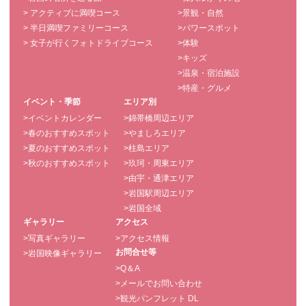
> アクティブに満喫コース
>景観・自然
> 半日満喫ファミリーコース
>パワースポット
> 女子が行くフォトドライブコース
>体験
>キッズ
>温泉・宿泊施設
>特産・グルメ
イベント・季節
エリア別
>イベントカレンダー
>錦帯橋周辺エリア
>春のおすすめスポット
>やましろエリア
>夏のおすすめスポット
>柱島エリア
>秋のおすすめスポット
>玖珂・周東エリア
>由宇・通津エリア
>岩国駅周辺エリア
>岩国全域
ギャラリー
アクセス
>写真ギャラリー
>アクセス情報
お問合せ等
>岩国映像ギャラリー
>Q＆A
>メールでお問い合わせ
>観光パンフレット DL