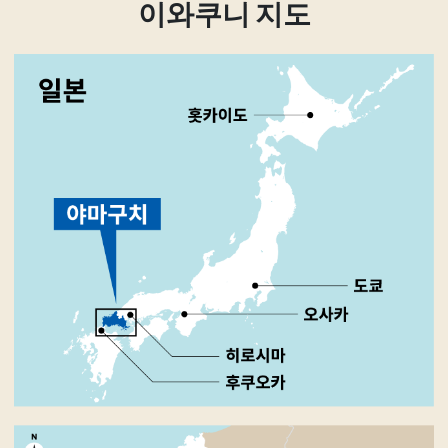
이와쿠니 지도