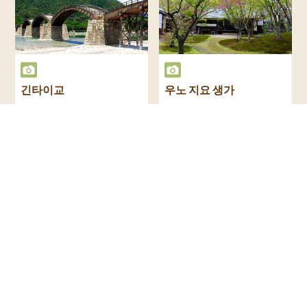
긴타이교
우노 지요 생가
땅속왕국 미카와 무 밸리
니시키가와세이류선