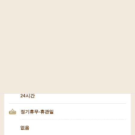
Information
주소
야마구치현 이와쿠니시 이와쿠니 1초메
영업시간
24시간
정기휴무·휴관일
없음