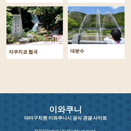
대분수
자쿠치쿄 협곡
이와쿠니
야마구치현 이와쿠니시 공식 관광 사이트
© 2020 Iwakuni City All rights reserved.