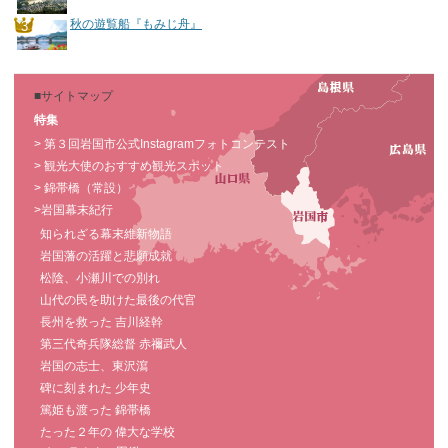
秋の遊覧船『もみじ舟』
■サイトマップ
特集
> 第３回岩国市公式Instagramフォトコンテスト
> 観光大使のおすすめ観光スポット
> 錦帯橋（常設）
>岩国幕末紀行
知られざる幕末維新物語
岩国藩の活躍と悲願成就
松陰、小瀬川での別れ
山代の民を助けた最後の代官
長州を救った 吉川経幹
第三代奇兵隊総督 赤禰武人
岩国の志士、東沢瀉
碑に刻まれた 少年史
篤姫も渡った 錦帯橋
たった２年の 偉大な学校