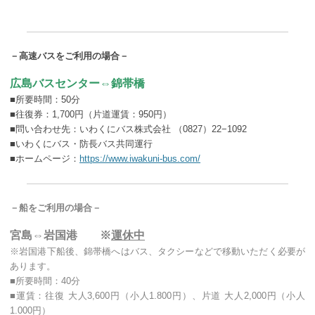
－高速バスをご利用の場合－
広島バスセンター⇔錦帯橋
■所要時間：50分
■往復券：1,700円（片道運賃：950円）
■問い合わせ先：いわくにバス株式会社 （0827）22−1092
■いわくにバス・防長バス共同運行
■ホームページ：
https://www.iwakuni-bus.com/
－船をご利用の場合－
宮島⇔岩国港 ※
運休中
※岩国港下船後、錦帯橋へはバス、タクシーなどで移動いただく必要が
あります。
■所要時間：40分
■運賃：往復 大人3,600円（小人1.800円）、片道 大人2,000円（小人
1.000円）