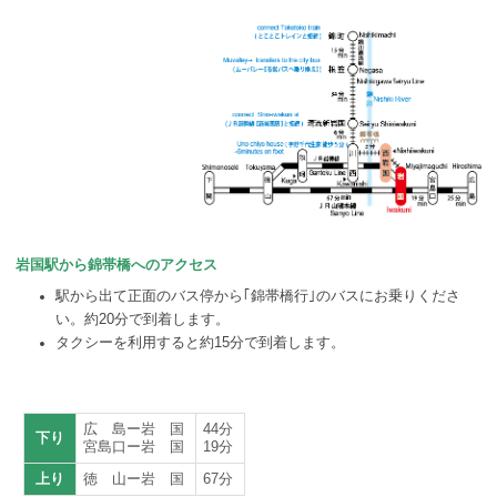
岩国駅から錦帯橋へのアクセス
駅から出て正面のバス停から｢錦帯橋行｣のバスにお乗りくださ
い。約20分で到着します。
タクシーを利用すると約15分で到着します。
広 島ー岩 国
44分
下り
宮島口ー岩 国
19分
上り
徳 山ー岩 国
67分