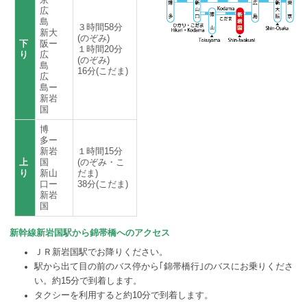
京ー
広
島
３時間58分
新大
(のぞみ)
下
阪ー
１時間20分
り
広
(のぞみ)
島
16分(こだま)
広
島ー
新岩
国
博
多ー
新岩
１時間15分
上
国
(のぞみ・こ
り
新山
だま)
口ー
38分(こだま)
新岩
国
新幹線新岩国駅から錦帯橋へのアクセス
ＪＲ新岩国駅でお降りください。
駅から出て目の前のバス停から｢錦帯橋行｣のバスにお乗りくださ
い。約15分で到着します。
タクシーを利用すると約10分で到着します。