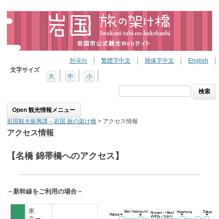
한국어
繁體字中文
簡体字中文
English
文字サイズ
大
中
小
検
索:
Skip to content
岩国観光振興課－岩国 旅の架け橋
>
アクセス情報
アクセス情報
【名橋 錦帯橋へのアクセス】
－新幹線をご利用の場合－
東