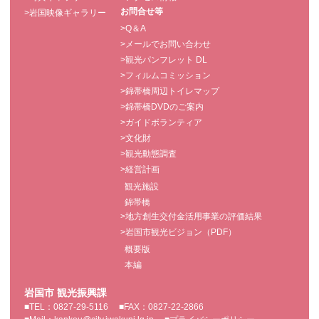
お問合せ等
>岩国映像ギャラリー
>Q＆A
>メールでお問い合わせ
>観光パンフレット DL
>フィルムコミッション
>錦帯橋周辺トイレマップ
>錦帯橋DVDのご案内
>ガイドボランティア
>文化財
>観光動態調査
>経営計画
観光施設
錦帯橋
>地方創生交付金活用事業の評価結果
>岩国市観光ビジョン（PDF）
概要版
本編
岩国市 観光振興課
■TEL：0827-29-5116
■FAX：0827-22-2866