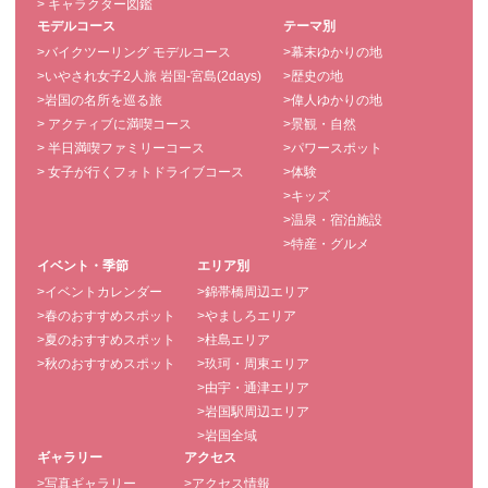
> キャラクター図鑑
モデルコース
テーマ別
>バイクツーリング モデルコース
>幕末ゆかりの地
>いやされ女子2人旅 岩国-宮島(2days)
>歴史の地
>岩国の名所を巡る旅
>偉人ゆかりの地
> アクティブに満喫コース
>景観・自然
> 半日満喫ファミリーコース
>パワースポット
> 女子が行くフォトドライブコース
>体験
>キッズ
>温泉・宿泊施設
>特産・グルメ
イベント・季節
エリア別
>イベントカレンダー
>錦帯橋周辺エリア
>春のおすすめスポット
>やましろエリア
>夏のおすすめスポット
>柱島エリア
>秋のおすすめスポット
>玖珂・周東エリア
>由宇・通津エリア
>岩国駅周辺エリア
>岩国全域
ギャラリー
アクセス
>写真ギャラリー
>アクセス情報