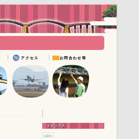
Skip to
content
ー
アクセス
お問合わせ等
アクセス情報
Q&A
リー
メールでお問い合わせ
観光パンフレットダウンロ
ード
フィルムコミッション
錦帯橋周辺トイレマップ
錦帯橋DVDのご案内
ガイドボランティア
トピックス
文化財