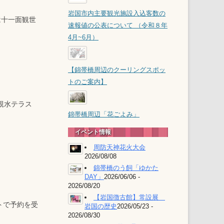
観光動態調査（PDF）
岩国市内主要観光施設入込客数の
経営計画（PDF）
は十一面観世
観光施設
速報値の公表について （令和８年
地方創生交付金活用事業の
4月~6月）
錦帯橋
評価結果
岩国市観光ビジョン(PDF)
概要版
【錦帯橋周辺のクーリングスポッ
本編
トのご案内】
親水テラス
錦帯橋周辺「花ごよみ」
イベント情報
周防天神花火大会
2026/08/08
錦帯橋のう飼「ゆかた
DAY」
2026/06/06 -
2026/08/20
【岩国徴古館】常設展
トで予約を受
岩国の歴史
2026/05/23 -
2026/08/30