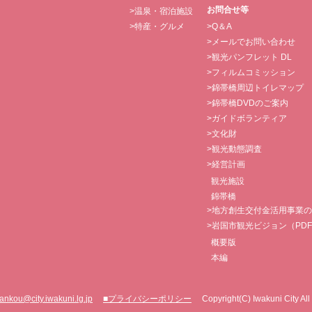
お問合せ等
>温泉・宿泊施設
>特産・グルメ
>Q＆A
>メールでお問い合わせ
>観光パンフレット DL
>フィルムコミッション
>錦帯橋周辺トイレマップ
>錦帯橋DVDのご案内
>ガイドボランティア
>文化財
>観光動態調査
>経営計画
観光施設
錦帯橋
>地方創生交付金活用事業
>岩国市観光ビジョン（PD
概要版
本編
ankou@city.iwakuni.lg.jp
■プライバシーポリシー
Copyright(C) Iwakuni City All 