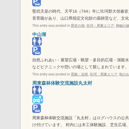
山代の民を助けた最後の代
官
聖武天皇の時代、天平16（744）年に玖珂郡大領秦
長州を救った吉川経幹
音菩薩があり、山口県指定文化財の薬師堂など、文化
第三代奇兵隊総督 赤禰武人
This entry was posted in
歴史の地
,
玖珂・周東エリア
,
神秘の
岩国の志士、東沢瀉
中山湖
碑に刻まれた 少年史
篤姫も渡った 錦帯橋
たった２年の 偉大な学校
自然ふれあい・展望広場・眺望・多目的広場・湖親水
などピクニックや憩いの場として親しまれています。
This entry was posted in
景観・自然
,
玖珂・周東エリア
,
秋の
周東森林体験交流施設丸太村
周東森林体験交流施設「丸太村」はログハウスの公共
け付けています。 村内には木工体験施設、芝生広場