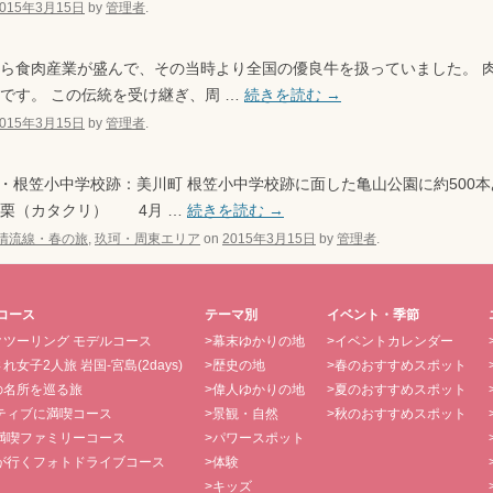
2015年3月15日
by
管理者
.
ら食肉産業が盛んで、その当時より全国の優良牛を扱っていました。 
です。 この伝統を受け継ぎ、周 …
続きを読む
→
2015年3月15日
by
管理者
.
根笠小中学校跡：美川町 根笠小中学校跡に面した亀山公園に約500本
片栗（カタクリ） 4月 …
続きを読む
→
清流線・春の旅
,
玖珂・周東エリア
on
2015年3月15日
by
管理者
.
コース
テーマ別
イベント・季節
クツーリング モデルコース
>幕末ゆかりの地
>イベントカレンダー
れ女子2人旅 岩国-宮島(2days)
>歴史の地
>春のおすすめスポット
の名所を巡る旅
>偉人ゆかりの地
>夏のおすすめスポット
クティブに満喫コース
>景観・自然
>秋のおすすめスポット
日満喫ファミリーコース
>パワースポット
子が行くフォトドライブコース
>体験
>キッズ