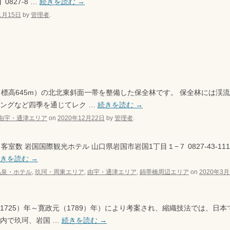
0827-8 …
続きを読む
→
1月15日
by
管理者
.
標高645m）の北北東斜面一帯を整備した保全林です。 保全林には渓
ングなど四季を通じてレク …
続きを読む
→
由宇・通津エリア
on
2020年12月22日
by
管理者
.
数 岩国国際観光ホテル 山口県岩国市岩国1丁目１−７ 0827-43-1111
続きを読む
→
温泉・ホテル
,
玖珂・周東エリア
,
由宇・通津エリア
,
錦帯橋周辺エリア
on
2020年3月
（1725）年～寛政元（1789）年）により考案され、縮織技法では、日
領内で玖珂、岩国 …
続きを読む
→