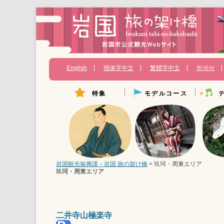
English
簡体字中文
繁體字中文
한국어
特集
モデルコース
Instagramフォトコンテス
バイクツーリングモデルコ
幕末ゆ
ト
ース
ペットと旅するいわくに
歴史の
いやされ女子2人旅 岩国-宮
島2日間
観光大使のおすすめ観光ス
偉人ゆ
ポット
岩国の名所を巡る旅
景観・
澄川喜一先生の作品に会い
アクティブに満喫コース
に行こう
岩国観光振興課－岩国 旅の架け橋
>
玖珂・周東エリア
パワー
玖珂・周東エリア
錦帯橋（常設）
半日満喫ファミリーコース
体験
岩国幕末紀行
女子が行くドライブコース
知られざる幕末維新物語
キッズ
キャラクター図鑑
岩国藩の活躍と悲願成就
温泉・
二井寺山極楽寺
松陰、小瀬川での別れ
特産・