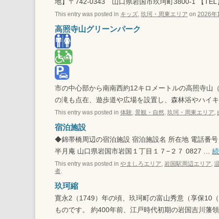
地】〒742-0343 山口県岩国市玖珂町3800-1 【TEL】
This entry was posted in
キッズ
,
玖珂・周東エリア
on
2026年
高照寺山グリーンパーク
市の中心部から南南西約12キロメートルの高照寺山（
の滝も点在、遊歩道や広場を設置し、森林浴やハイキ
This entry was posted in
体験
,
景観・自然
,
玖珂・周東エリア
,
宿泊施設
◆錦帯橋周辺の宿泊施設 宿泊施設名 所在地 電話番号 客室
半月庵 山口県岩国市岩国１丁目１７−２７ 0827 …
This entry was posted in
やましろエリア
,
岩国駅周辺エリア
,
者
.
玖珂縮
寛永2（1749）年の頃、玖珂町の富山秀意（享保10
ものです。 約400年前、江戸時代初期の岩国吉川藩