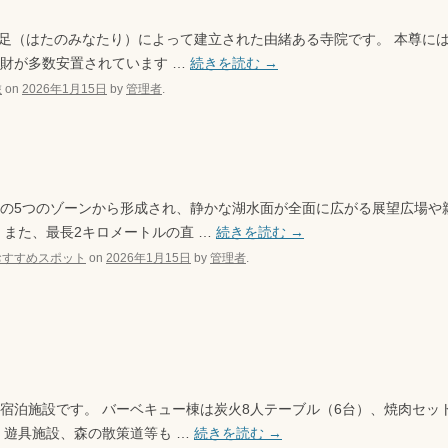
皆足（はたのみなたり）によって建立された由緒ある寺院です。 本尊に
財が多数安置されています …
続きを読む
→
旅
on
2026年1月15日
by
管理者
.
の5つのゾーンから形成され、静かな湖水面が全面に広がる展望広場や
 また、最長2キロメートルの直 …
続きを読む
→
おすすめスポット
on
2026年1月15日
by
管理者
.
宿泊施設です。 バーベキュー棟は炭火8人テーブル（6台）、焼肉セッ
、遊具施設、森の散策道等も …
続きを読む
→