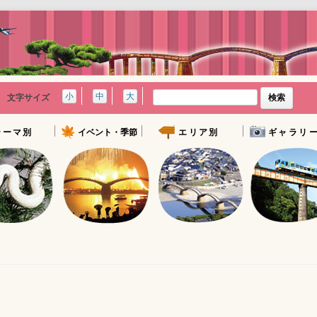
検
小
中
大
文字サイズ
索:
テーマ別
イベント・季節
エリア別
ギャラリ
かりの地
イベントカレンダー
錦帯橋周辺エリア
写真ギャラリー
地
春のおすすめスポット
やましろエリア
岩国映像ギャラ
かりの地
夏のおすすめスポット
柱島エリア
自然
秋のおすすめスポット
玖珂・周東エリア
スポット
由宇・通津エリア
岩国駅周辺エリア
岩国全域
宿泊施設
グルメ