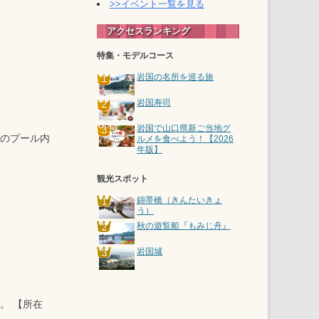
>>イベント一覧を見る
アクセスランキング
特集・モデルコース
岩国の名所を巡る旅
岩国寿司
岩国で山口県新ご当地グ
のプール内
ルメを食べよう！【2026
年版】
観光スポット
錦帯橋（きんたいきょ
う）
秋の遊覧船『もみじ舟』
岩国城
。 【所在