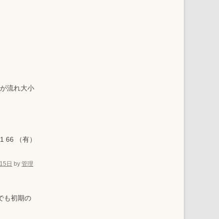
流が流れ大小
 66 （有）
15日
by
管理
本でも初期の