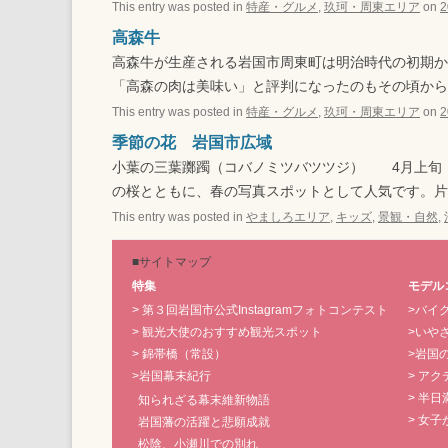
This entry was posted in
特産・グルメ
,
玖珂・周東エリア
on
高森牛
高森牛が生産される岩国市周東町は明治時代の初期か
「高森の肉は美味い」と評判になったのもその頃から
This entry was posted in
特産・グルメ
,
玖珂・周東エリア
on
季節の花 岩国市広域
小葉の三葉躑躅（コバノミツバツツジ） 4月上旬 ・
の桜とともに、春の写真スポットとして人気です。
This entry was posted in
やましろエリア
,
キッズ
,
景観・自然
,
■サイトマップ
特集
モデル
> 第３回岩国市公式Instagramフォトコンテスト
>バイ
> 観光大使のおすすめ観光スポット
>いやさ
> 錦帯橋（常設）
>岩国
>岩国幕末紀行
> ア
> 半
知られざる幕末維新物語
> 女
岩国藩の活躍と悲願成就
松陰、小瀬川での別れ