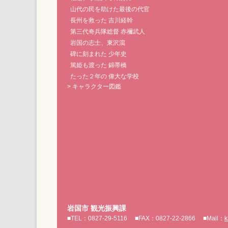
山代の民を助けた最後の代官
長州を救った 吉川経幹
第三代奇兵隊総督 赤禰武人
岩国の志士、東沢瀉
碑に刻まれた 少年史
篤姫も渡った 錦帯橋
たった２年の 偉大な学校
> キャラクター図鑑
岩国市 観光振興課
■TEL：0827-29-5116
■FAX：0827-22-2866
■Mail：
k