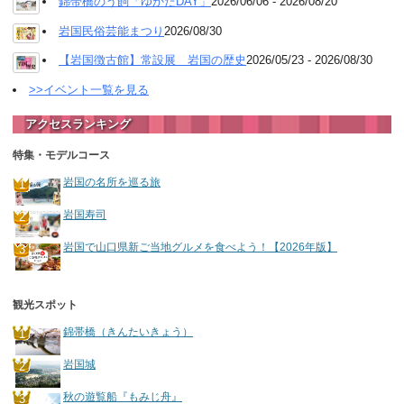
錦帯橋のう飼「ゆかたDAY」
2026/06/06 - 2026/08/20
岩国民俗芸能まつり
2026/08/30
【岩国徴古館】常設展 岩国の歴史
2026/05/23 - 2026/08/30
>>イベント一覧を見る
アクセスランキング
特集・モデルコース
岩国の名所を巡る旅
岩国寿司
岩国で山口県新ご当地グルメを食べよう！【2026年版】
観光スポット
錦帯橋（きんたいきょう）
岩国城
秋の遊覧船『もみじ舟』