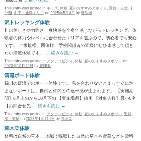
潮風公園 …
続きを読む
→
This entry was posted in
キッズ
,
体験
,
夏のおすすめスポット
,
景観・自然
,
未
分類
,
由宇・通津エリア
on
2025年5月4日
by
管理者
.
沢トレッキング体験
川の美しさや力強さ、爽快感を全身で感じながらトレッキング。体
験者の体力やレベルに合わせたエリアを選ぶので、初心者でも安心
です。 ご家族様、団体様、学校関係者の皆様にぜひ体感して頂き
たい清流体験です。 …
続きを読む
→
This entry was posted in
アクティビティ
,
体験
,
夏のおすすめスポット
on
2023年10月14日
by
管理者
.
清流ボート体験
錦川の緩流でのボート体験です。 息を合わせないとまっすぐに進
まないボートは、自然と仲間との連帯感が生まれます。 【実施期
間】6月上旬から10月下旬 【実施場所】錦川 【対象人数】最小5名
【お問合せ先 …
続きを読む
→
This entry was posted in
アクティビティ
,
体験
,
夏のおすすめスポット
,
遊覧
船・乗物
on
2023年10月14日
by
管理者
.
草木染体験
材料は自然の草木。 地域で採取した自然の草木や野菜などを染料