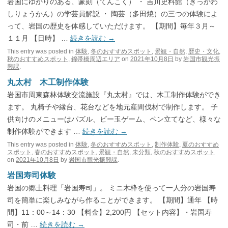
岩国にゆかりのある、篆刻（てんこく） ・ 吉川史料館（きっかわ
しりょうかん）の学芸員解説 ・ 陶芸（多田焼）の三つの体験によ
って、岩国の歴史を体感していただけます。 【期間】毎年３月～
１１月 【日時】 …
続きを読む
→
This entry was posted in
体験
,
冬のおすすめスポット
,
景観・自然
,
歴史・文化
,
秋のおすすめスポット
,
錦帯橋周辺エリア
on
2021年10月8日
by
岩国市観光振
興課
.
丸太村 木工制作体験
岩国市周東森林体験交流施設『丸太村』では、木工制作体験ができ
ます。 丸椅子や縁台、花台などを地元産間伐材で制作します。 子
供向けのメニューはパズル、ビー玉ゲーム、ペン立てなど、様々な
制作体験ができます …
続きを読む
→
This entry was posted in
体験
,
冬のおすすめスポット
,
制作体験
,
夏のおすすめ
スポット
,
春のおすすめスポット
,
景観・自然
,
未分類
,
秋のおすすめスポット
on
2021年10月8日
by
岩国市観光振興課
.
岩国寿司体験
岩国の郷土料理「岩国寿司」。 ミニ木枠を使って一人分の岩国寿
司を簡単に楽しみながら作ることができます。 【期間】通年 【時
間】11：00～14：30 【料金】2,200円 【セット内容】・岩国寿
司・前 …
続きを読む
→