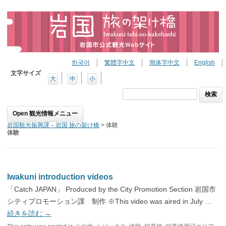
한국어
繁體字中文
簡体字中文
English
文字サイズ
大
中
小
検
索:
Skip to content
岩国観光振興課－岩国 旅の架け橋
>
体験
体験
Iwakuni introduction videos
「Catch JAPAN」 Produced by the City Promotion Section 岩国市
シティプロモーション課 制作 ※This video was aired in July …
続きを読む
→