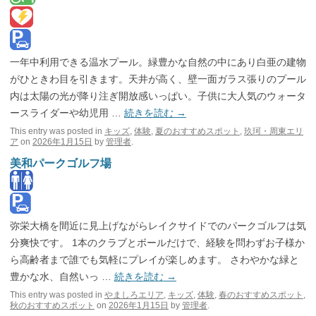
一年中利用できる温水プール。緑豊かな自然の中にあり白亜の建物
がひときわ目を引きます。天井が高く、壁一面ガラス張りのプール
内は太陽の光が降り注ぎ開放感いっぱい。子供に大人気のウォータ
ースライダーや幼児用 …
続きを読む
→
This entry was posted in
キッズ
,
体験
,
夏のおすすめスポット
,
玖珂・周東エリ
ア
on
2026年1月15日
by
管理者
.
美和パークゴルフ場
弥栄大橋を間近に見上げながらレイクサイドでのパークゴルフは気
分爽快です。 1本のクラブとボールだけで、経験を問わずお子様か
ら高齢者まで誰でも気軽にプレイが楽しめます。 さわやかな緑と
豊かな水、自然いっ …
続きを読む
→
This entry was posted in
やましろエリア
,
キッズ
,
体験
,
春のおすすめスポット
,
秋のおすすめスポット
on
2026年1月15日
by
管理者
.