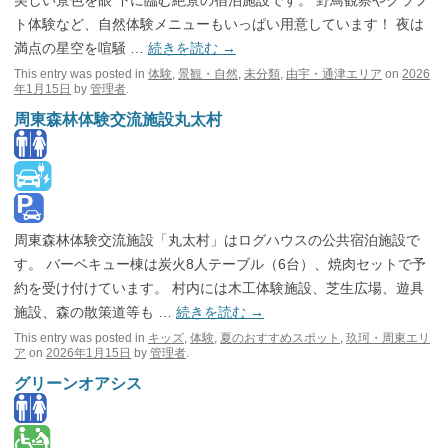
美しい景色を眼 下に臨む絶景の宿泊施設です。 野鳥観察やクラフ
ト体験など、自然体験メニューもいっぱい用意しています！ 夜は
満点の星空を喧騒 …
続きを読む
→
This entry was posted in
体験
,
景観・自然
,
未分類
,
由宇・通津エリア
on
2026
年1月15日
by
管理者
.
周東森林体験交流施設丸太村
周東森林体験交流施設「丸太村」はログハウスの公共宿泊施設で
す。 バーベキュー棟は炭火8人テーブル（6台）、焼肉セットで予
約を受け付けています。 村内には木工体験施設、芝生広場、遊具
施設、森の散策道等も …
続きを読む
→
This entry was posted in
キッズ
,
体験
,
夏のおすすめスポット
,
玖珂・周東エリ
ア
on
2026年1月15日
by
管理者
.
グリーンオアシス