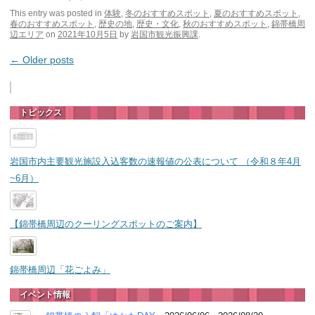
This entry was posted in
体験
,
冬のおすすめスポット
,
夏のおすすめスポット
,
春のおすすめスポット
,
歴史の地
,
歴史・文化
,
秋のおすすめスポット
,
錦帯橋周
辺エリア
on
2021年10月5日
by
岩国市観光振興課
.
Post navigation
←
Older posts
トピックス
岩国市内主要観光施設入込客数の速報値の公表について （令和８年4月
~6月）
【錦帯橋周辺のクーリングスポットのご案内】
錦帯橋周辺「花ごよみ」
イベント情報