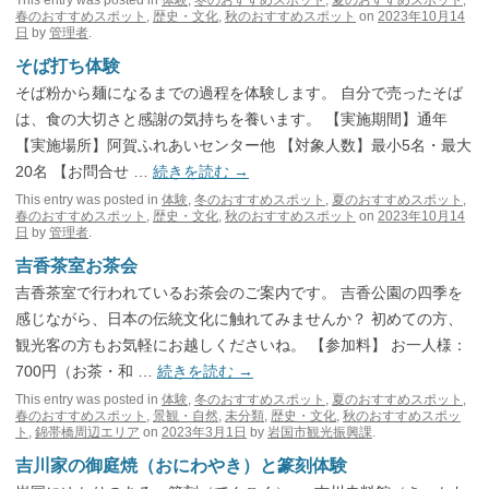
This entry was posted in
体験
,
冬のおすすめスポット
,
夏のおすすめスポット
,
春のおすすめスポット
,
歴史・文化
,
秋のおすすめスポット
on
2023年10月14
日
by
管理者
.
そば打ち体験
そば粉から麺になるまでの過程を体験します。 自分で売ったそば
は、食の大切さと感謝の気持ちを養います。 【実施期間】通年
【実施場所】阿賀ふれあいセンター他 【対象人数】最小5名・最大
20名 【お問合せ …
続きを読む
→
This entry was posted in
体験
,
冬のおすすめスポット
,
夏のおすすめスポット
,
春のおすすめスポット
,
歴史・文化
,
秋のおすすめスポット
on
2023年10月14
日
by
管理者
.
吉香茶室お茶会
吉香茶室で行われているお茶会のご案内です。 吉香公園の四季を
感じながら、日本の伝統文化に触れてみませんか？ 初めての方、
観光客の方もお気軽にお越しくださいね。 【参加料】 お一人様：
700円（お茶・和 …
続きを読む
→
This entry was posted in
体験
,
冬のおすすめスポット
,
夏のおすすめスポット
,
春のおすすめスポット
,
景観・自然
,
未分類
,
歴史・文化
,
秋のおすすめスポッ
ト
,
錦帯橋周辺エリア
on
2023年3月1日
by
岩国市観光振興課
.
吉川家の御庭焼（おにわやき）と篆刻体験