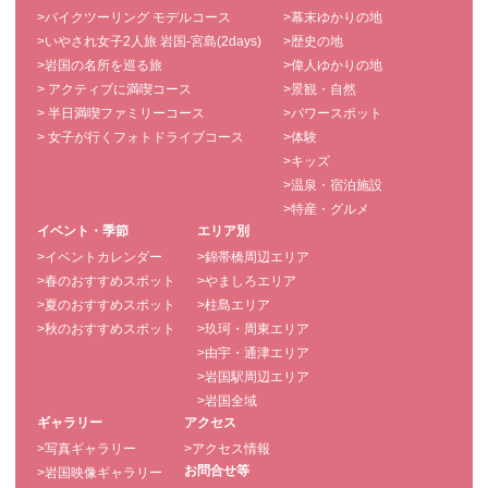
>バイクツーリング モデルコース
>幕末ゆかりの地
>いやされ女子2人旅 岩国-宮島(2days)
>歴史の地
>岩国の名所を巡る旅
>偉人ゆかりの地
> アクティブに満喫コース
>景観・自然
> 半日満喫ファミリーコース
>パワースポット
> 女子が行くフォトドライブコース
>体験
>キッズ
>温泉・宿泊施設
>特産・グルメ
イベント・季節
エリア別
>イベントカレンダー
>錦帯橋周辺エリア
>春のおすすめスポット
>やましろエリア
>夏のおすすめスポット
>柱島エリア
>秋のおすすめスポット
>玖珂・周東エリア
>由宇・通津エリア
>岩国駅周辺エリア
>岩国全域
ギャラリー
アクセス
>写真ギャラリー
>アクセス情報
お問合せ等
>岩国映像ギャラリー