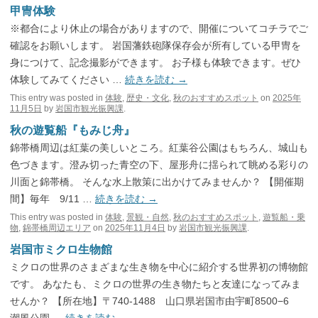
甲冑体験
※都合により休止の場合がありますので、開催についてコチラでご
確認をお願いします。 岩国藩鉄砲隊保存会が所有している甲冑を
身につけて、記念撮影ができます。 お子様も体験できます。ぜひ
体験してみてください …
続きを読む
→
This entry was posted in
体験
,
歴史・文化
,
秋のおすすめスポット
on
2025年
11月5日
by
岩国市観光振興課
.
秋の遊覧船『もみじ舟』
錦帯橋周辺は紅葉の美しいところ。紅葉谷公園はもちろん、城山も
色づきます。澄み切った青空の下、屋形舟に揺られて眺める彩りの
川面と錦帯橋。 そんな水上散策に出かけてみませんか？ 【開催期
間】毎年 9/11 …
続きを読む
→
This entry was posted in
体験
,
景観・自然
,
秋のおすすめスポット
,
遊覧船・乗
物
,
錦帯橋周辺エリア
on
2025年11月4日
by
岩国市観光振興課
.
岩国市ミクロ生物館
ミクロの世界のさまざまな生き物を中心に紹介する世界初の博物館
です。 あなたも、ミクロの世界の生き物たちと友達になってみま
せんか？ 【所在地】〒740-1488 山口県岩国市由宇町8500−6