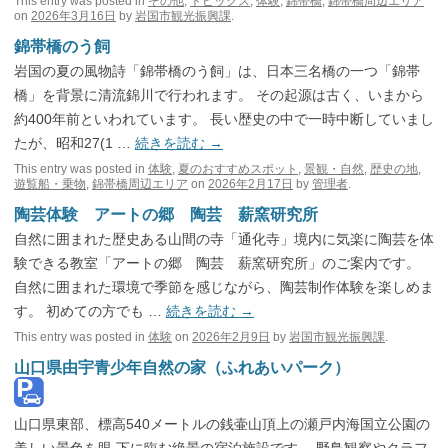
This entry was posted in
その他
,
トピックス
,
体験
,
錦帯橋
,
錦帯橋周辺エリア
on
2026年3月16日
by
岩国市観光振興課
.
錦帯橋のう飼
岩国の夏の風物詩「錦帯橋のう飼」は、日本三名橋の一つ「錦帯
橋」を背景に清流錦川で行われます。 その起源は古く、いまから
約400年前といわれています。 長い歴史の中で一時中断していまし
たが、昭和27(1 …
続きを読む
→
This entry was posted in
体験
,
夏のおすすめスポット
,
景観・自然
,
歴史の地
,
遊覧船・乗物
,
錦帯橋周辺エリア
on
2026年2月17日
by
管理者
.
陶芸体験 アートの郷 陶芸 薪窯研究所
自然に囲まれた歴史ある山間の寺「通化寺」境内に気楽に陶芸を体
験できる教室「アートの郷 陶芸 薪窯研究所」のご案内です。
自然に囲まれた環境で季節を感じながら、陶芸制作体験を楽しめま
す。 初めての方でも …
続きを読む
→
This entry was posted in
体験
on
2026年2月9日
by
岩国市観光振興課
.
山口県由宇青少年自然の家（ふれあいパーク）
山口県東部、標高540メートルの銭壷山頂上の瀬戸内海国立公園の