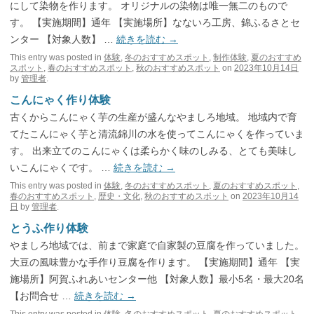
にして染物を作ります。 オリジナルの染物は唯一無二のもので
す。 【実施期間】通年 【実施場所】なないろ工房、錦ふるさとセ
ンター 【対象人数】 …
続きを読む
→
This entry was posted in
体験
,
冬のおすすめスポット
,
制作体験
,
夏のおすすめ
スポット
,
春のおすすめスポット
,
秋のおすすめスポット
on
2023年10月14日
by
管理者
.
こんにゃく作り体験
古くからこんにゃく芋の生産が盛んなやましろ地域。 地域内で育
てたこんにゃく芋と清流錦川の水を使ってこんにゃくを作っていま
す。 出来立てのこんにゃくは柔らかく味のしみる、とても美味し
いこんにゃくです。 …
続きを読む
→
This entry was posted in
体験
,
冬のおすすめスポット
,
夏のおすすめスポット
,
春のおすすめスポット
,
歴史・文化
,
秋のおすすめスポット
on
2023年10月14
日
by
管理者
.
とうふ作り体験
やましろ地域では、前まで家庭で自家製の豆腐を作っていました。
大豆の風味豊かな手作り豆腐を作ります。 【実施期間】通年 【実
施場所】阿賀ふれあいセンター他 【対象人数】最小5名・最大20名
【お問合せ …
続きを読む
→