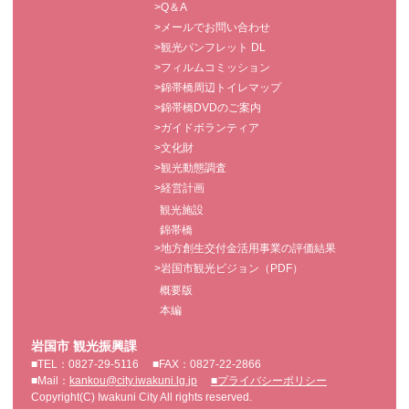
>Q＆A
>メールでお問い合わせ
>観光パンフレット DL
>フィルムコミッション
>錦帯橋周辺トイレマップ
>錦帯橋DVDのご案内
>ガイドボランティア
>文化財
>観光動態調査
>経営計画
観光施設
錦帯橋
>地方創生交付金活用事業の評価結果
>岩国市観光ビジョン（PDF）
概要版
本編
岩国市 観光振興課
■TEL：0827-29-5116
■FAX：0827-22-2866
■Mail：
kankou@city.iwakuni.lg.jp
■プライバシーポリシー
Copyright(C) Iwakuni City All rights reserved.