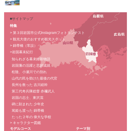
■サイトマップ
特集
> 第３回岩国市公式Instagramフォトコンテスト
> 観光大使のおすすめ観光スポット
> 錦帯橋（常設）
>岩国幕末紀行
知られざる幕末維新物語
岩国藩の活躍と悲願成就
松陰、小瀬川での別れ
山代の民を助けた最後の代官
長州を救った 吉川経幹
第三代奇兵隊総督 赤禰武人
岩国の志士、東沢瀉
碑に刻まれた 少年史
篤姫も渡った 錦帯橋
たった２年の 偉大な学校
> キャラクター図鑑
モデルコース
テーマ別