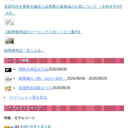
岩国市内主要観光施設入込客数の速報値の公表について （令和８年4月
~6月）
【錦帯橋周辺のクーリングスポットのご案内】
錦帯橋周辺「花ごよみ」
イベント情報
周防天神花火大会
2026/08/08
錦帯橋のう飼「ゆかたDAY」
2026/06/06 - 2026/08/20
岩国民俗芸能まつり
2026/08/30
>>イベント一覧を見る
アクセスランキング
特集・モデルコース
岩国の名所を巡る旅