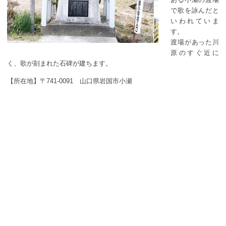
ある小瀬の渡場
で歌を詠んだと
いわれていま
す。
渡場があった川
原のすぐ近に
く、歌が刻まれた石碑が建ちます。
【所在地】〒741-0091 山口県岩国市小瀬