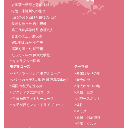
岩国藩の活躍と悲願成就
松陰、小瀬川での別れ
山代の民を助けた最後の代官
長州を救った 吉川経幹
第三代奇兵隊総督 赤禰武人
岩国の志士、東沢瀉
碑に刻まれた 少年史
篤姫も渡った 錦帯橋
たった２年の 偉大な学校
> キャラクター図鑑
モデルコース
テーマ別
>バイクツーリング モデルコース
>幕末ゆかりの地
>いやされ女子2人旅 岩国-宮島(2days)
>歴史の地
>岩国の名所を巡る旅
>偉人ゆかりの地
> アクティブに満喫コース
>景観・自然
> 半日満喫ファミリーコース
>パワースポット
> 女子が行くフォトドライブコース
>体験
>キッズ
>温泉・宿泊施設
>特産・グルメ