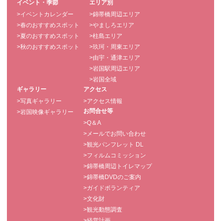
イベント・季節
エリア別
>イベントカレンダー
>錦帯橋周辺エリア
>春のおすすめスポット
>やましろエリア
>夏のおすすめスポット
>柱島エリア
>秋のおすすめスポット
>玖珂・周東エリア
>由宇・通津エリア
>岩国駅周辺エリア
>岩国全域
ギャラリー
アクセス
>写真ギャラリー
>アクセス情報
お問合せ等
>岩国映像ギャラリー
>Q＆A
>メールでお問い合わせ
>観光パンフレット DL
>フィルムコミッション
>錦帯橋周辺トイレマップ
>錦帯橋DVDのご案内
>ガイドボランティア
>文化財
>観光動態調査
>経営計画