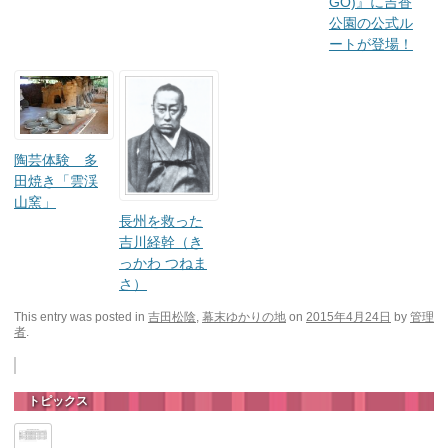
GO)』に吉香
公園の公式ル
ートが登場！
陶芸体験 多
田焼き「雲渓
山窯」
長州を救った
吉川経幹（き
っかわ つねま
さ）
This entry was posted in
吉田松陰
,
幕末ゆかりの地
on
2015年4月24日
by
管理
者
.
トピックス