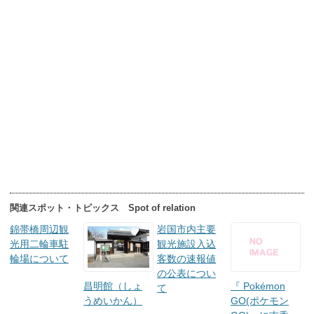
関連スポット・トピックス Spot of relation
錦帯橋周辺観
岩国市内主要
光用二輪車駐
観光施設入込
輪場について
客数の速報値
の公表につい
昌明館（しょ
『 Pokémon
て
うめいかん）
GO(ポケモン