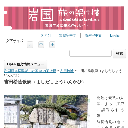
한국어
繁體字中文
簡体字中文
English
文字サイズ
大
中
小
検
索:
Skip to content
岩国観光振興課－岩国 旅の架け橋
>
吉田松陰
>
吉田松陰歌碑（よしだしょう
いんかひ）
吉田松陰歌碑（よしだしょういんかひ）
松陰は安政の大
獄によって江戸
に護送される
際、
防長惜別の地で