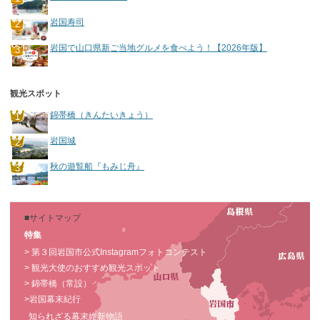
岩国寿司
岩国で山口県新ご当地グルメを食べよう！【2026年版】
観光スポット
錦帯橋（きんたいきょう）
岩国城
秋の遊覧船『もみじ舟』
■サイトマップ
特集
> 第３回岩国市公式Instagramフォトコンテスト
> 観光大使のおすすめ観光スポット
> 錦帯橋（常設）
>岩国幕末紀行
知られざる幕末維新物語