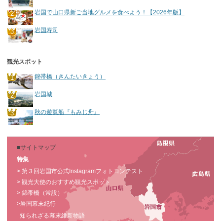
岩国で山口県新ご当地グルメを食べよう！【2026年版】
岩国寿司
観光スポット
錦帯橋（きんたいきょう）
岩国城
秋の遊覧船『もみじ舟』
■サイトマップ
特集
> 第３回岩国市公式Instagramフォトコンテスト
> 観光大使のおすすめ観光スポット
> 錦帯橋（常設）
>岩国幕末紀行
知られざる幕末維新物語