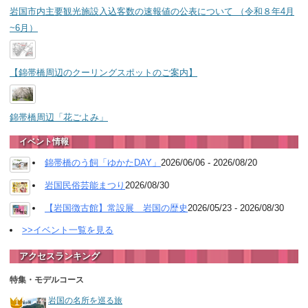
岩国市内主要観光施設入込客数の速報値の公表について （令和８年4月
~6月）
【錦帯橋周辺のクーリングスポットのご案内】
錦帯橋周辺「花ごよみ」
イベント情報
錦帯橋のう飼「ゆかたDAY」
2026/06/06 - 2026/08/20
岩国民俗芸能まつり
2026/08/30
【岩国徴古館】常設展 岩国の歴史
2026/05/23 - 2026/08/30
>>イベント一覧を見る
アクセスランキング
特集・モデルコース
岩国の名所を巡る旅