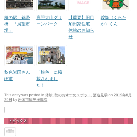
橋の駅 錦帯
高照寺山グリ
【重要】旧目
鞍隆（くらた
橋 「展望市
ーンパーク
加田家住宅
か）くん
場」
休館のお知ら
せ
秋色岩国さん
「旅色」に掲
ぽ道
載されまし
た！
This entry was posted in
体験
,
秋のおすすめスポット
,
酒造見学
on
2019年8月
29日
by
岩国市観光振興課
.
トピックス