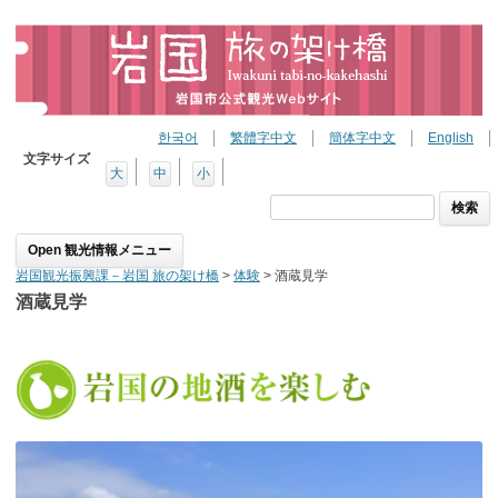
한국어
繁體字中文
簡体字中文
English
文字サイズ
大
中
小
検
索:
Skip to content
岩国観光振興課－岩国 旅の架け橋
>
体験
>
酒蔵見学
酒蔵見学