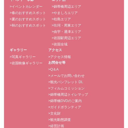
>イベントカレンダー
>錦帯橋周辺エリア
>春のおすすめスポット
>やましろエリア
>夏のおすすめスポット
>柱島エリア
>秋のおすすめスポット
>玖珂・周東エリア
>由宇・通津エリア
>岩国駅周辺エリア
>岩国全域
ギャラリー
アクセス
>写真ギャラリー
>アクセス情報
お問合せ等
>岩国映像ギャラリー
>Q＆A
>メールでお問い合わせ
>観光パンフレット DL
>フィルムコミッション
>錦帯橋周辺トイレマップ
>錦帯橋DVDのご案内
>ガイドボランティア
>文化財
>観光動態調査
>経営計画