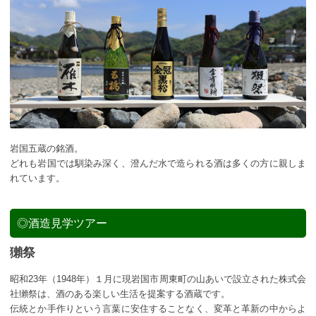
岩国五蔵の銘酒。
どれも岩国では馴染み深く、澄んだ水で造られる酒は多くの方に親しま
れています。
◎酒造見学ツアー
獺祭
昭和23年（1948年）１月に現岩国市周東町の山あいで設立された株式会
社獺祭は、酒のある楽しい生活を提案する酒蔵です。
伝統とか手作りという言葉に安住することなく、変革と革新の中からよ