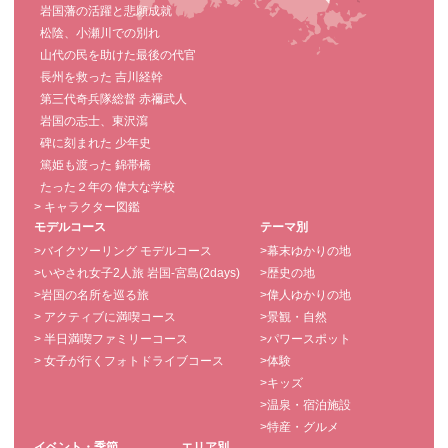
岩国藩の活躍と悲願成就
松陰、小瀬川での別れ
山代の民を助けた最後の代官
長州を救った 吉川経幹
第三代奇兵隊総督 赤禰武人
岩国の志士、東沢瀉
碑に刻まれた 少年史
篤姫も渡った 錦帯橋
たった２年の 偉大な学校
> キャラクター図鑑
モデルコース
テーマ別
>バイクツーリング モデルコース
>幕末ゆかりの地
>いやされ女子2人旅 岩国-宮島(2days)
>歴史の地
>岩国の名所を巡る旅
>偉人ゆかりの地
> アクティブに満喫コース
>景観・自然
> 半日満喫ファミリーコース
>パワースポット
> 女子が行くフォトドライブコース
>体験
>キッズ
>温泉・宿泊施設
>特産・グルメ
イベント・季節
エリア別