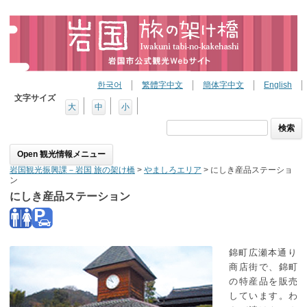
한국어
繁體字中文
簡体字中文
English
文字サイズ
大
中
小
検
索:
Skip to content
岩国観光振興課－岩国 旅の架け橋
>
やましろエリア
>
にしき産品ステーショ
ン
にしき産品ステーション
錦町広瀬本通り
商店街で、錦町
の特産品を販売
しています。わ