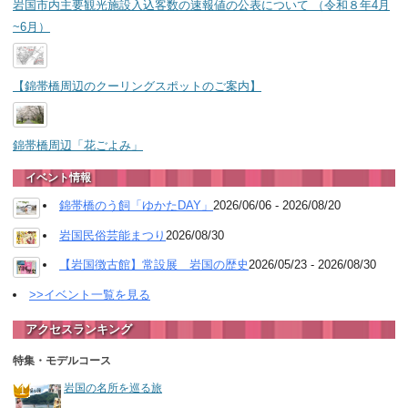
岩国市内主要観光施設入込客数の速報値の公表について （令和８年4月
~6月）
【錦帯橋周辺のクーリングスポットのご案内】
錦帯橋周辺「花ごよみ」
イベント情報
錦帯橋のう飼「ゆかたDAY」
2026/06/06 - 2026/08/20
岩国民俗芸能まつり
2026/08/30
【岩国徴古館】常設展 岩国の歴史
2026/05/23 - 2026/08/30
>>イベント一覧を見る
アクセスランキング
特集・モデルコース
岩国の名所を巡る旅