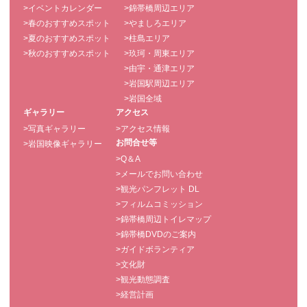
>イベントカレンダー
>錦帯橋周辺エリア
>春のおすすめスポット
>やましろエリア
>夏のおすすめスポット
>柱島エリア
>秋のおすすめスポット
>玖珂・周東エリア
>由宇・通津エリア
>岩国駅周辺エリア
>岩国全域
ギャラリー
アクセス
>写真ギャラリー
>アクセス情報
お問合せ等
>岩国映像ギャラリー
>Q＆A
>メールでお問い合わせ
>観光パンフレット DL
>フィルムコミッション
>錦帯橋周辺トイレマップ
>錦帯橋DVDのご案内
>ガイドボランティア
>文化財
>観光動態調査
>経営計画