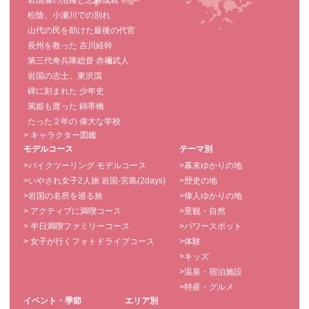
岩国藩の活躍と悲願成就
松陰、小瀬川での別れ
山代の民を助けた最後の代官
長州を救った 吉川経幹
第三代奇兵隊総督 赤禰武人
岩国の志士、東沢瀉
碑に刻まれた 少年史
篤姫も渡った 錦帯橋
たった２年の 偉大な学校
> キャラクター図鑑
モデルコース
テーマ別
>バイクツーリング モデルコース
>幕末ゆかりの地
>いやされ女子2人旅 岩国-宮島(2days)
>歴史の地
>岩国の名所を巡る旅
>偉人ゆかりの地
> アクティブに満喫コース
>景観・自然
> 半日満喫ファミリーコース
>パワースポット
> 女子が行くフォトドライブコース
>体験
>キッズ
>温泉・宿泊施設
>特産・グルメ
イベント・季節
エリア別