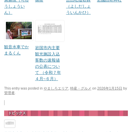
籌勝院（ちゅ
獺祭
吉田松陰歌碑
岩國白蛇神社
うしょうい
（よしだしょ
ん）
ういんかひ）
観音水車でか
岩国市内主要
まるくん
観光施設入込
客数の速報値
の公表につい
て （令和７年
４月~６月）
This entry was posted in
やましろエリア
,
特産・グルメ
on
2026年1月15日
by
管理者
.
トピックス