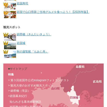
岩国寿司
岩国で山口県新ご当地グルメを食べよう！【2026年版】
観光スポット
錦帯橋（きんたいきょう）
岩国城
秋の遊覧船『もみじ舟』
■サイトマップ
特集
> 第３回岩国市公式Instagramフォトコンテスト
> 観光大使のおすすめ観光スポット
> 錦帯橋（常設）
>岩国幕末紀行
知られざる幕末維新物語