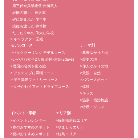
第三代奇兵隊総督 赤禰武人
岩国の志士、東沢瀉
碑に刻まれた 少年史
篤姫も渡った 錦帯橋
たった２年の 偉大な学校
> キャラクター図鑑
モデルコース
テーマ別
>バイクツーリング モデルコース
>幕末ゆかりの地
>いやされ女子2人旅 岩国-宮島(2days)
>歴史の地
>岩国の名所を巡る旅
>偉人ゆかりの地
> アクティブに満喫コース
>景観・自然
> 半日満喫ファミリーコース
>パワースポット
> 女子が行くフォトドライブコース
>体験
>キッズ
>温泉・宿泊施設
>特産・グルメ
イベント・季節
エリア別
>イベントカレンダー
>錦帯橋周辺エリア
>春のおすすめスポット
>やましろエリア
>夏のおすすめスポット
>柱島エリア