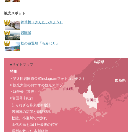
観光スポット
錦帯橋（きんたいきょう）
岩国城
秋の遊覧船『もみじ舟』
■サイトマップ
特集
> 第３回岩国市公式Instagramフォトコンテスト
> 観光大使のおすすめ観光スポット
> 錦帯橋（常設）
>岩国幕末紀行
知られざる幕末維新物語
岩国藩の活躍と悲願成就
松陰、小瀬川での別れ
山代の民を助けた最後の代官
長州を救った 吉川経幹