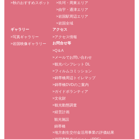
>秋のおすすめスポット
>玖珂・周東エリア
>由宇・通津エリア
>岩国駅周辺エリア
>岩国全域
ギャラリー
アクセス
>写真ギャラリー
>アクセス情報
お問合せ等
>岩国映像ギャラリー
>Q＆A
>メールでお問い合わせ
>観光パンフレット DL
>フィルムコミッション
>錦帯橋周辺トイレマップ
>錦帯橋DVDのご案内
>ガイドボランティア
>文化財
>観光動態調査
>経営計画
観光施設
錦帯橋
>地方創生交付金活用事業の評価結果