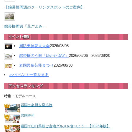
【錦帯橋周辺のクーリングスポットのご案内】
錦帯橋周辺「花ごよみ」
イベント情報
周防天神花火大会
2026/08/08
錦帯橋のう飼「ゆかたDAY」
2026/06/06 - 2026/08/20
岩国民俗芸能まつり
2026/08/30
>>イベント一覧を見る
アクセスランキング
特集・モデルコース
岩国の名所を巡る旅
岩国寿司
岩国で山口県新ご当地グルメを食べよう！【2026年版】