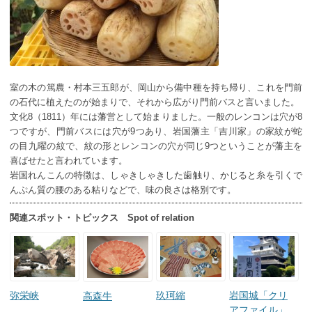
室の木の篤農・村本三五郎が、岡山から備中種を持ち帰り、これを門前
の石代に植えたのが始まりで、それから広がり門前バスと言いました。
文化8（1811）年には藩営として始まりました。一般のレンコンは穴が8
つですが、門前バスには穴が9つあり、岩国藩主「吉川家」の家紋が蛇
の目九曜の紋で、紋の形とレンコンの穴が同じ9つということが藩主を
喜ばせたと言われています。
岩国れんこんの特徴は、しゃきしゃきした歯触り、かじると糸を引くで
んぷん質の腰のある粘りなどで、味の良さは格別です。
関連スポット・トピックス Spot of relation
弥栄峡
玖珂縮
岩国城「クリ
高森牛
アファイル」