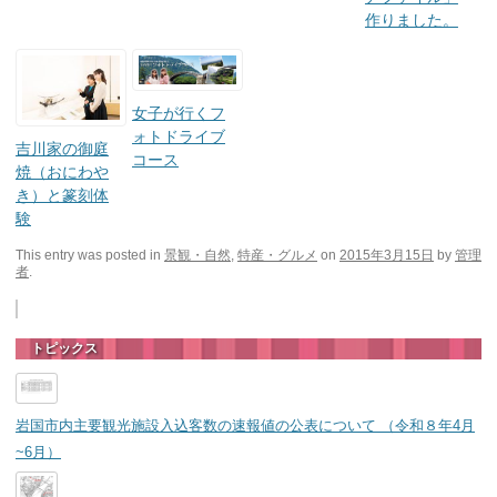
作りました。
女子が行くフ
ォトドライブ
吉川家の御庭
コース
焼（おにわや
き）と篆刻体
験
This entry was posted in
景観・自然
,
特産・グルメ
on
2015年3月15日
by
管理
者
.
トピックス
岩国市内主要観光施設入込客数の速報値の公表について （令和８年4月
~6月）