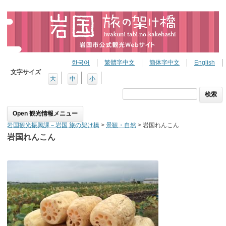
한국어
繁體字中文
簡体字中文
English
文字サイズ
大
中
小
検
索:
Skip to content
岩国観光振興課－岩国 旅の架け橋
>
景観・自然
>
岩国れんこん
岩国れんこん