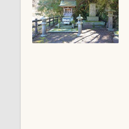
山代の民を助けた最後の代
官
長州を救った吉川経幹
第三代奇兵隊総督 赤禰武人
岩国の志士、東沢瀉
碑に刻まれた 少年史
篤姫も渡った 錦帯橋
たった２年の 偉大な学校