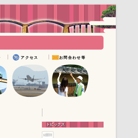
Skip to
content
ー
アクセス
お問合わせ等
アクセス情報
Q&A
リー
メールでお問い合わせ
観光パンフレットダウンロ
ード
フィルムコミッション
錦帯橋周辺トイレマップ
錦帯橋DVDのご案内
ガイドボランティア
トピックス
文化財