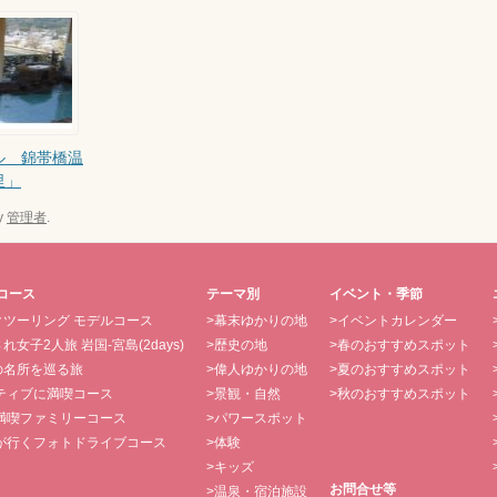
ル 錦帯橋温
里」
y
管理者
.
コース
テーマ別
イベント・季節
クツーリング モデルコース
>幕末ゆかりの地
>イベントカレンダー
れ女子2人旅 岩国-宮島(2days)
>歴史の地
>春のおすすめスポット
の名所を巡る旅
>偉人ゆかりの地
>夏のおすすめスポット
クティブに満喫コース
>景観・自然
>秋のおすすめスポット
日満喫ファミリーコース
>パワースポット
子が行くフォトドライブコース
>体験
>キッズ
お問合せ等
>温泉・宿泊施設