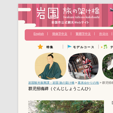
English
簡体字中文
繁體字中文
한국어
特集
モデルコース
Instagramフォトコンテス
バイクツーリングモデルコ
幕末ゆ
ト
ース
ペットと旅するいわくに
歴史の
いやされ女子2人旅 岩国-宮
島2日間
観光大使のおすすめ観光ス
偉人ゆ
ポット
岩国の名所を巡る旅
景観・
澄川喜一先生の作品に会い
アクティブに満喫コース
に行こう
岩国観光振興課－岩国 旅の架け橋
>
幕末ゆかりの地
>
群児招
パワー
錦帯橋（常設）
半日満喫ファミリーコース
群児招魂碑（ぐんじしょうこんひ）
体験
岩国幕末紀行
女子が行くドライブコース
知られざる幕末維新物語
キッズ
キャラクター図鑑
【
岩国藩の活躍と悲願成就
温泉・
松陰、小瀬川での別れ
特産・