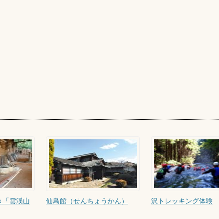
き「雲渓山
仙鳥館（せんちょうかん）
沢トレッキング体験