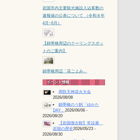
観光動態調査（PDF）
岩国市内主要観光施設入込客数の
経営計画（PDF）
観光施設
速報値の公表について （令和８年
地方創生交付金活用事業の
4月~6月）
錦帯橋
評価結果
岩国市観光ビジョン(PDF)
概要版
【錦帯橋周辺のクーリングスポッ
本編
トのご案内】
錦帯橋周辺「花ごよみ」
イベント情報
周防天神花火大会
2026/08/08
錦帯橋のう飼「ゆかた
DAY」
2026/06/06 -
2026/08/20
【岩国徴古館】常設展
岩国の歴史
2026/05/23 -
2026/08/30