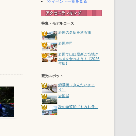
>>イベント一覧を見る
アクセスランキング
特集・モデルコース
岩国の名所を巡る旅
岩国寿司
岩国で山口県新ご当地グ
ルメを食べよう！【2026
年版】
観光スポット
錦帯橋（きんたいきょ
う）
岩国城
秋の遊覧船『もみじ舟』