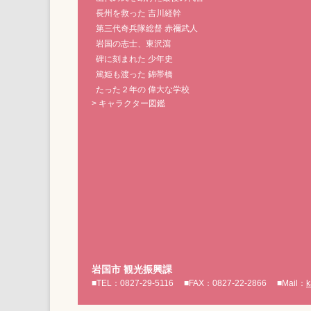
長州を救った 吉川経幹
第三代奇兵隊総督 赤禰武人
岩国の志士、東沢瀉
碑に刻まれた 少年史
篤姫も渡った 錦帯橋
たった２年の 偉大な学校
> キャラクター図鑑
岩国市 観光振興課
■TEL：0827-29-5116
■FAX：0827-22-2866
■Mail：
k