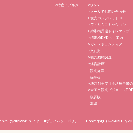
>特産・グルメ
>Q＆A
>メールでお問い合わせ
>観光パンフレット DL
>フィルムコミッション
>錦帯橋周辺トイレマップ
>錦帯橋DVDのご案内
>ガイドボランティア
>文化財
>観光動態調査
>経営計画
観光施設
錦帯橋
>地方創生交付金活用事業
>岩国市観光ビジョン（PD
概要版
本編
ankou@city.iwakuni.lg.jp
■プライバシーポリシー
Copyright(C) Iwakuni City All 