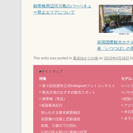
錦帯橋周辺河川敷のバーベキュ
ー禁止エリアについて
岩国国際観光ホテ
泉「いつつばしの
This entry was posted in
幕末ゆかりの地
on
2015年4月28日
b
■サイトマップ
特集
モデル
> 第３回岩国市公式Instagramフォトコンテスト
>バイ
> 観光大使のおすすめ観光スポット
>いやさ
> 錦帯橋（常設）
>岩国
>岩国幕末紀行
> ア
> 半
知られざる幕末維新物語
> 女
岩国藩の活躍と悲願成就
松陰、小瀬川での別れ
山代の民を助けた最後の代官