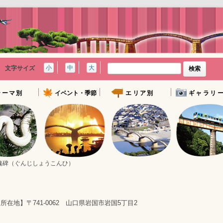
検
小
中
大
文字サイズ
索:
テーマ別
イベント・季節
エリア別
ギャラリ
かりの地
イベントカレンダー
錦帯橋周辺エリア
写真ギャラリー
地
春のおすすめスポット
やましろエリア
岩国映像ギャラ
かりの地
夏のおすすめスポット
柱島エリア
自然
秋のおすすめスポット
玖珂・周東エリア
魂碑（ぐんじしょうこんひ）
スポット
由宇・通津エリア
岩国駅周辺エリア
岩国全域
所在地】〒741-0062 山口県岩国市岩国5丁目2
宿泊施設
グルメ