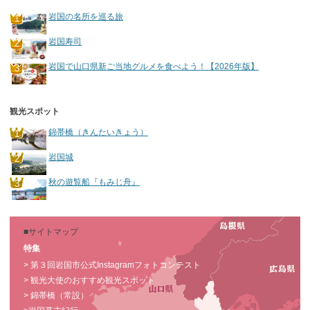
岩国の名所を巡る旅
岩国寿司
岩国で山口県新ご当地グルメを食べよう！【2026年版】
観光スポット
錦帯橋（きんたいきょう）
岩国城
秋の遊覧船『もみじ舟』
■サイトマップ
特集
> 第３回岩国市公式Instagramフォトコンテスト
> 観光大使のおすすめ観光スポット
> 錦帯橋（常設）