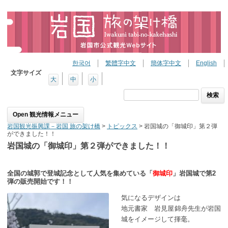
한국어
繁體字中文
簡体字中文
English
文字サイズ
大
中
小
検
索:
Skip to content
岩国観光振興課－岩国 旅の架け橋
>
トピックス
>
岩国城の「御城印」第２弾
ができました！！
岩国城の「御城印」第２弾ができました！！
全国の城郭で登城記念として人気を集めている「
御城印
」岩国城で第2
弾の販売開始です！！
気になるデザインは
地元書家 岩見屋錦舟先生が岩国
城をイメージして揮毫。