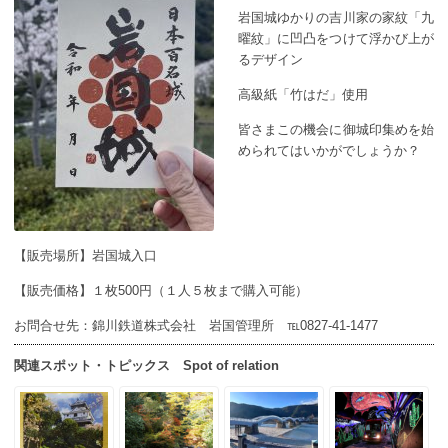
岩国城ゆかりの吉川家の家紋「九
曜紋」に凹凸をつけて浮かび上が
るデザイン
高級紙「竹はだ」使用
皆さまこの機会に御城印集めを始
められてはいかがでしょうか？
【販売場所】岩国城入口
【販売価格】１枚500円（１人５枚まで購入可能）
お問合せ先：錦川鉄道株式会社 岩国管理所 ℡0827-41-1477
関連スポット・トピックス Spot of relation