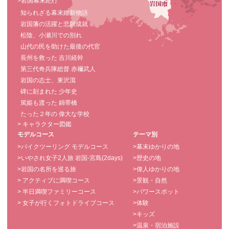
>岩国幕末紀行
知られざる幕末維新物語
岩国藩の活躍と悲願成就
松陰、小瀬川での別れ
山代の民を助けた最後の代官
長州を救った 吉川経幹
第三代奇兵隊総督 赤禰武人
岩国の志士、東沢瀉
碑に刻まれた 少年史
篤姫も渡った 錦帯橋
たった２年の 偉大な学校
> キャラクター図鑑
モデルコース
テーマ別
>バイクツーリング モデルコース
>幕末ゆかりの地
>いやされ女子2人旅 岩国-宮島(2days)
>歴史の地
>岩国の名所を巡る旅
>偉人ゆかりの地
> アクティブに満喫コース
>景観・自然
> 半日満喫ファミリーコース
>パワースポット
> 女子が行くフォトドライブコース
>体験
>キッズ
>温泉・宿泊施設