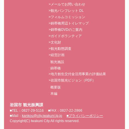
>メールでお問い合わせ
>観光パンフレット DL
>フィルムコミッション
>錦帯橋周辺トイレマップ
>錦帯橋DVDのご案内
>ガイドボランティア
>文化財
>観光動態調査
>経営計画
観光施設
錦帯橋
>地方創生交付金活用事業の評価結果
>岩国市観光ビジョン（PDF）
概要版
本編
岩国市 観光振興課
■TEL：0827-29-5116
■FAX：0827-22-2866
■Mail：
kankou@city.iwakuni.lg.jp
■プライバシーポリシー
Copyright(C) Iwakuni City All rights reserved.