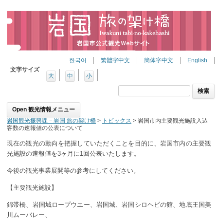
한국어
繁體字中文
簡体字中文
English
文字サイズ
大
中
小
検
索:
Skip to content
岩国観光振興課－岩国 旅の架け橋
>
トピックス
>
岩国市内主要観光施設入込
客数の速報値の公表について
現在の観光の動向を把握していただくことを目的に、岩国市内の主要観
光施設の速報値を3ヶ月に1回公表いたします。
今後の観光事業展開等の参考にしてください。
【主要観光施設】
錦帯橋、岩国城ロープウエー、岩国城、岩国シロヘビの館、地底王国美
川ムーバレー、