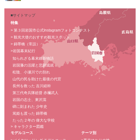
■サイトマップ
特集
> 第３回岩国市公式Instagramフォトコンテスト
> 観光大使のおすすめ観光スポット
> 錦帯橋（常設）
>岩国幕末紀行
知られざる幕末維新物語
岩国藩の活躍と悲願成就
松陰、小瀬川での別れ
山代の民を助けた最後の代官
長州を救った 吉川経幹
第三代奇兵隊総督 赤禰武人
岩国の志士、東沢瀉
碑に刻まれた 少年史
篤姫も渡った 錦帯橋
たった２年の 偉大な学校
> キャラクター図鑑
モデルコース
テーマ別