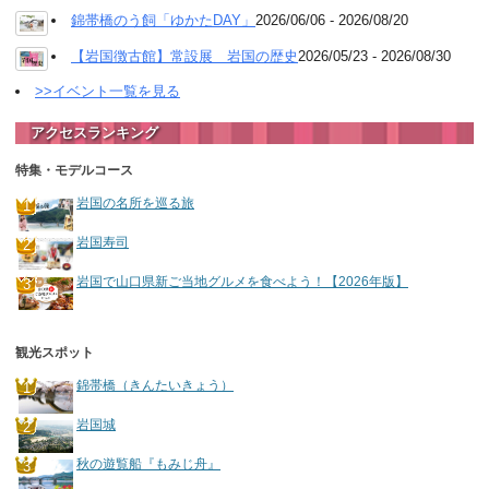
錦帯橋のう飼「ゆかたDAY」
2026/06/06 - 2026/08/20
【岩国徴古館】常設展 岩国の歴史
2026/05/23 - 2026/08/30
>>イベント一覧を見る
アクセスランキング
特集・モデルコース
岩国の名所を巡る旅
岩国寿司
岩国で山口県新ご当地グルメを食べよう！【2026年版】
観光スポット
錦帯橋（きんたいきょう）
岩国城
秋の遊覧船『もみじ舟』