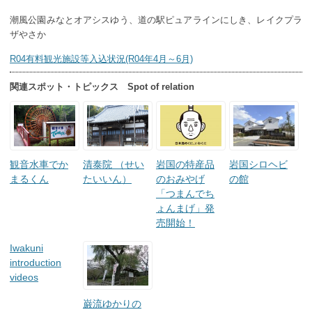
潮風公園みなとオアシスゆう、道の駅ピュアラインにしき、レイクプラ
ザやさか
R04有料観光施設等入込状況(R04年4月～6月)
関連スポット・トピックス Spot of relation
観音水車でか
清泰院 （せい
岩国の特産品
岩国シロヘビ
まるくん
たいいん）
のおみやげ
の館
「つまんでち
ょんまげ」発
売開始！
Iwakuni
introduction
videos
巌流ゆかりの