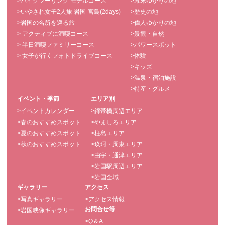
>バイクツーリング モデルコース
>幕末ゆかりの地
>いやされ女子2人旅 岩国-宮島(2days)
>歴史の地
>岩国の名所を巡る旅
>偉人ゆかりの地
> アクティブに満喫コース
>景観・自然
> 半日満喫ファミリーコース
>パワースポット
> 女子が行くフォトドライブコース
>体験
>キッズ
>温泉・宿泊施設
>特産・グルメ
イベント・季節
エリア別
>イベントカレンダー
>錦帯橋周辺エリア
>春のおすすめスポット
>やましろエリア
>夏のおすすめスポット
>柱島エリア
>秋のおすすめスポット
>玖珂・周東エリア
>由宇・通津エリア
>岩国駅周辺エリア
>岩国全域
ギャラリー
アクセス
>写真ギャラリー
>アクセス情報
お問合せ等
>岩国映像ギャラリー
>Q＆A