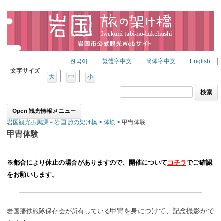
한국어
繁體字中文
簡体字中文
English
文字サイズ
大
中
小
検
索:
Skip to content
岩国観光振興課－岩国 旅の架け橋
>
体験
>
甲冑体験
甲冑体験
※都合により休止の場合がありますので、開催について
コチラ
でご確認
をお願いします。
甲冑を身につけて、記念撮影がで
岩国藩鉄砲隊保存会が所有している