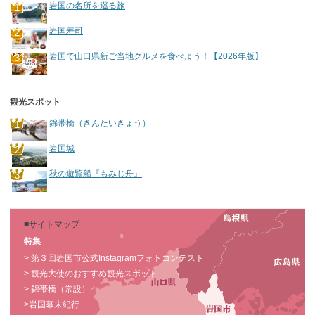
岩国の名所を巡る旅
岩国寿司
岩国で山口県新ご当地グルメを食べよう！【2026年版】
観光スポット
錦帯橋（きんたいきょう）
岩国城
秋の遊覧船『もみじ舟』
■サイトマップ
特集
> 第３回岩国市公式Instagramフォトコンテスト
> 観光大使のおすすめ観光スポット
> 錦帯橋（常設）
>岩国幕末紀行