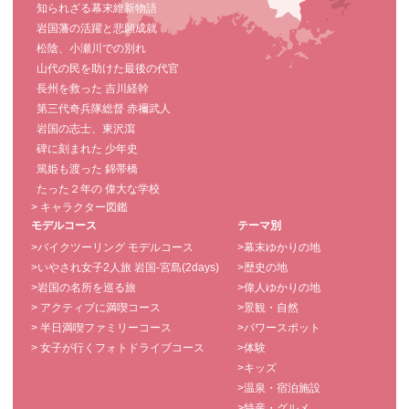
知られざる幕末維新物語
岩国藩の活躍と悲願成就
松陰、小瀬川での別れ
山代の民を助けた最後の代官
長州を救った 吉川経幹
第三代奇兵隊総督 赤禰武人
岩国の志士、東沢瀉
碑に刻まれた 少年史
篤姫も渡った 錦帯橋
たった２年の 偉大な学校
> キャラクター図鑑
モデルコース
テーマ別
>バイクツーリング モデルコース
>幕末ゆかりの地
>いやされ女子2人旅 岩国-宮島(2days)
>歴史の地
>岩国の名所を巡る旅
>偉人ゆかりの地
> アクティブに満喫コース
>景観・自然
> 半日満喫ファミリーコース
>パワースポット
> 女子が行くフォトドライブコース
>体験
>キッズ
>温泉・宿泊施設
>特産・グルメ