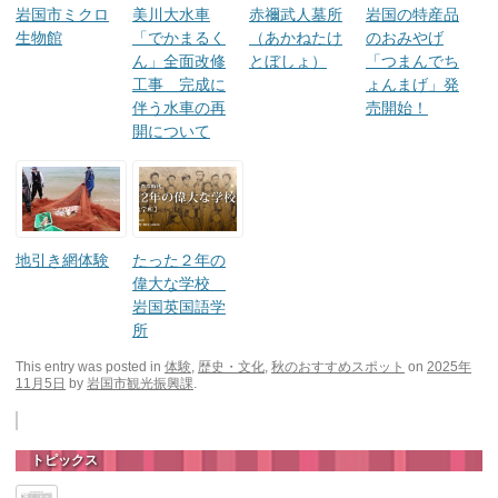
岩国市ミクロ
美川大水車
赤禰武人墓所
岩国の特産品
生物館
「でかまるく
（あかねたけ
のおみやげ
ん」全面改修
とぼしょ）
「つまんでち
工事 完成に
ょんまげ」発
伴う水車の再
売開始！
開について
地引き網体験
たった２年の
偉大な学校
岩国英国語学
所
This entry was posted in
体験
,
歴史・文化
,
秋のおすすめスポット
on
2025年
11月5日
by
岩国市観光振興課
.
トピックス