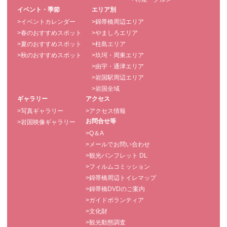
イベント・季節
エリア別
>イベントカレンダー
>錦帯橋周辺エリア
>春のおすすめスポット
>やましろエリア
>夏のおすすめスポット
>柱島エリア
>秋のおすすめスポット
>玖珂・周東エリア
>由宇・通津エリア
>岩国駅周辺エリア
>岩国全域
ギャラリー
アクセス
>写真ギャラリー
>アクセス情報
お問合せ等
>岩国映像ギャラリー
>Q＆A
>メールでお問い合わせ
>観光パンフレット DL
>フィルムコミッション
>錦帯橋周辺トイレマップ
>錦帯橋DVDのご案内
>ガイドボランティア
>文化財
>観光動態調査