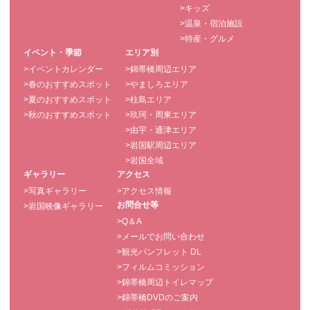
>キッズ
>温泉・宿泊施設
>特産・グルメ
イベント・季節
エリア別
>イベントカレンダー
>錦帯橋周辺エリア
>春のおすすめスポット
>やましろエリア
>夏のおすすめスポット
>柱島エリア
>秋のおすすめスポット
>玖珂・周東エリア
>由宇・通津エリア
>岩国駅周辺エリア
>岩国全域
ギャラリー
アクセス
>写真ギャラリー
>アクセス情報
お問合せ等
>岩国映像ギャラリー
>Q＆A
>メールでお問い合わせ
>観光パンフレット DL
>フィルムコミッション
>錦帯橋周辺トイレマップ
>錦帯橋DVDのご案内