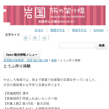
한국어
繁體字中文
簡体字中文
English
文字サイズ
大
中
小
検
索:
Skip to content
岩国観光振興課－岩国 旅の架け橋
>
体験
>
とうふ作り体験
とうふ作り体験
やましろ地域では、前まで家庭で自家製の豆腐を作っていました。
大豆の風味豊かな手作り豆腐を作ります。
【実施期間】通年
【実施場所】阿賀ふれあいセンター他
【対象人数】最小5名・最大20名
【お問合せ先】やましろ体験交流協議会