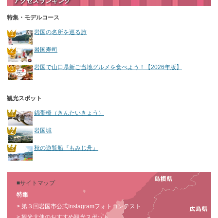
アクセスランキング
特集・モデルコース
岩国の名所を巡る旅
岩国寿司
岩国で山口県新ご当地グルメを食べよう！【2026年版】
観光スポット
錦帯橋（きんたいきょう）
岩国城
秋の遊覧船『もみじ舟』
■サイトマップ
特集
> 第３回岩国市公式Instagramフォトコンテスト
> 観光大使のおすすめ観光スポット