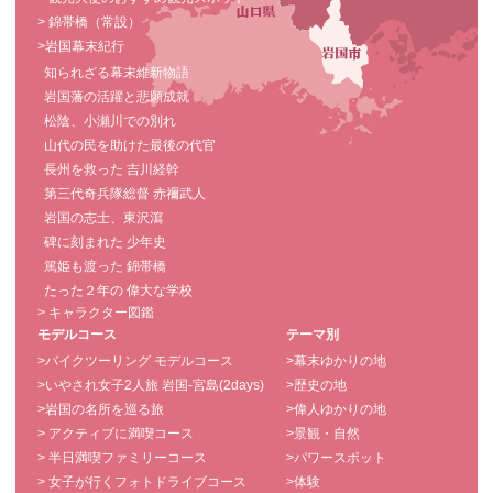
> 錦帯橋（常設）
>岩国幕末紀行
知られざる幕末維新物語
岩国藩の活躍と悲願成就
松陰、小瀬川での別れ
山代の民を助けた最後の代官
長州を救った 吉川経幹
第三代奇兵隊総督 赤禰武人
岩国の志士、東沢瀉
碑に刻まれた 少年史
篤姫も渡った 錦帯橋
たった２年の 偉大な学校
> キャラクター図鑑
モデルコース
テーマ別
>バイクツーリング モデルコース
>幕末ゆかりの地
>いやされ女子2人旅 岩国-宮島(2days)
>歴史の地
>岩国の名所を巡る旅
>偉人ゆかりの地
> アクティブに満喫コース
>景観・自然
> 半日満喫ファミリーコース
>パワースポット
> 女子が行くフォトドライブコース
>体験