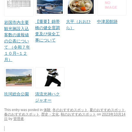
【重要】錦帯
大平（おおひ
中津居館跡
岩国市内主要
橋の健全度調
ら）
観光施設入込
査及び保全工
客数の速報値
事について
の公表につい
て （令和７年
１０月~１２
月）
玖珂総合公園
清流光神ハク
ジャオー
This entry was posted in
体験
,
冬のおすすめスポット
,
夏のおすすめスポット
,
春のおすすめスポット
,
歴史・文化
,
秋のおすすめスポット
on
2023年10月14
日
by
管理者
.