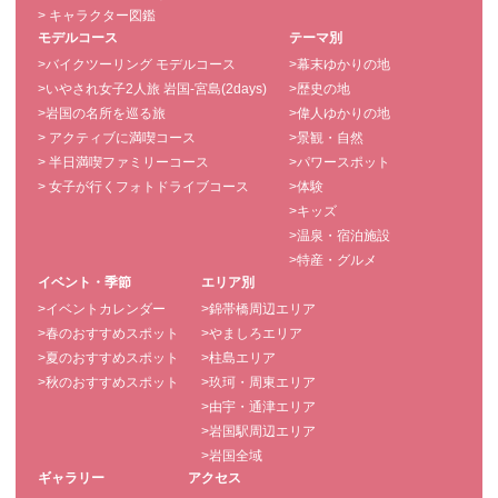
> キャラクター図鑑
モデルコース
テーマ別
>バイクツーリング モデルコース
>幕末ゆかりの地
>いやされ女子2人旅 岩国-宮島(2days)
>歴史の地
>岩国の名所を巡る旅
>偉人ゆかりの地
> アクティブに満喫コース
>景観・自然
> 半日満喫ファミリーコース
>パワースポット
> 女子が行くフォトドライブコース
>体験
>キッズ
>温泉・宿泊施設
>特産・グルメ
イベント・季節
エリア別
>イベントカレンダー
>錦帯橋周辺エリア
>春のおすすめスポット
>やましろエリア
>夏のおすすめスポット
>柱島エリア
>秋のおすすめスポット
>玖珂・周東エリア
>由宇・通津エリア
>岩国駅周辺エリア
>岩国全域
ギャラリー
アクセス