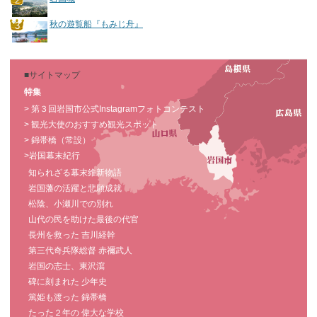
秋の遊覧船『もみじ舟』
■サイトマップ
特集
> 第３回岩国市公式Instagramフォトコンテスト
> 観光大使のおすすめ観光スポット
> 錦帯橋（常設）
>岩国幕末紀行
知られざる幕末維新物語
岩国藩の活躍と悲願成就
松陰、小瀬川での別れ
山代の民を助けた最後の代官
長州を救った 吉川経幹
第三代奇兵隊総督 赤禰武人
岩国の志士、東沢瀉
碑に刻まれた 少年史
篤姫も渡った 錦帯橋
たった２年の 偉大な学校