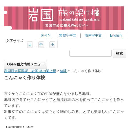
한국어
繁體字中文
簡体字中文
English
文字サイズ
大
中
小
検
索:
Skip to content
岩国観光振興課－岩国 旅の架け橋
>
体験
>
こんにゃく作り体験
こんにゃく作り体験
古くからこんにゃく芋の生産が盛んなやましろ地域。
地域内で育てたこんにゃく芋と清流錦川の水を使ってこんにゃくを作っ
ています。
出来立てのこんにゃくは柔らかく味のしみる、とても美味しいこんにゃ
くです。
【実施期間】通年