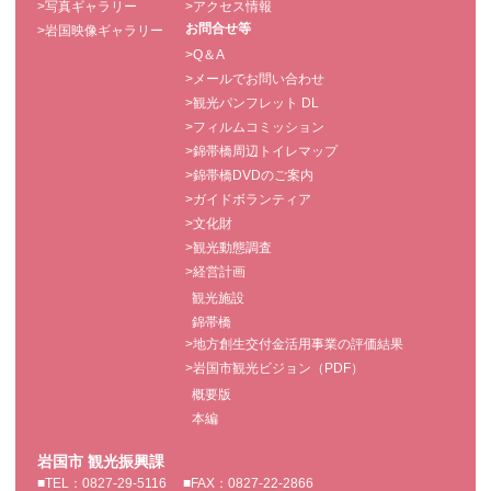
>写真ギャラリー
>アクセス情報
お問合せ等
>岩国映像ギャラリー
>Q＆A
>メールでお問い合わせ
>観光パンフレット DL
>フィルムコミッション
>錦帯橋周辺トイレマップ
>錦帯橋DVDのご案内
>ガイドボランティア
>文化財
>観光動態調査
>経営計画
観光施設
錦帯橋
>地方創生交付金活用事業の評価結果
>岩国市観光ビジョン（PDF）
概要版
本編
岩国市 観光振興課
■TEL：0827-29-5116
■FAX：0827-22-2866