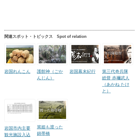
関連スポット・トピックス Spot of relation
岩国れんこん
護館神（ごか
岩国幕末紀行
第三代奇兵隊
んじん）
総督 赤禰武人
（あかね たけ
と）
篤姫も渡った
岩国市内主要
錦帯橋
観光施設入込