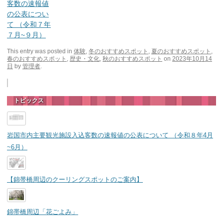
客数の速報値
の公表につい
て （令和７年
７月~９月）
This entry was posted in
体験
,
冬のおすすめスポット
,
夏のおすすめスポット
,
春のおすすめスポット
,
歴史・文化
,
秋のおすすめスポット
on
2023年10月14
日
by
管理者
.
トピックス
岩国市内主要観光施設入込客数の速報値の公表について （令和８年4月
~6月）
【錦帯橋周辺のクーリングスポットのご案内】
錦帯橋周辺「花ごよみ」