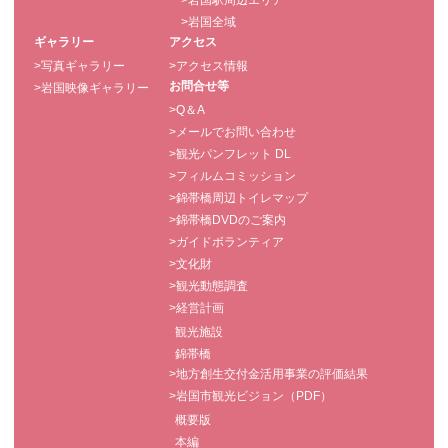
>岩国駅周辺エリア
>岩国全域
ギャラリー
アクセス
>写真ギャラリー
>アクセス情報
お問合せ等
>岩国映像ギャラリー
>Q＆A
>メールでお問い合わせ
>観光パンフレット DL
>フィルムコミッション
>錦帯橋周辺トイレマップ
>錦帯橋DVDのご案内
>ガイドボランティア
>文化財
>観光動態調査
>経営計画
観光施設
錦帯橋
>地方創生交付金活用事業の評価結果
>岩国市観光ビジョン（PDF）
概要版
本編