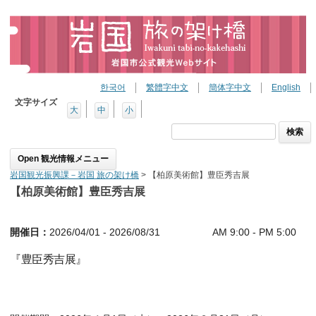
한국어
繁體字中文
簡体字中文
English
文字サイズ
大
中
小
検
索:
Skip to content
岩国観光振興課－岩国 旅の架け橋
>
【柏原美術館】豊臣秀吉展
【柏原美術館】豊臣秀吉展
開催日：
2026/04/01 - 2026/08/31 AM 9:00 - PM 5:00
『豊臣秀吉展』