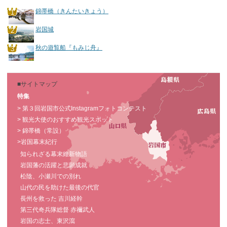
錦帯橋（きんたいきょう）
岩国城
秋の遊覧船『もみじ舟』
■サイトマップ
特集
> 第３回岩国市公式Instagramフォトコンテスト
> 観光大使のおすすめ観光スポット
> 錦帯橋（常設）
>岩国幕末紀行
知られざる幕末維新物語
岩国藩の活躍と悲願成就
松陰、小瀬川での別れ
山代の民を助けた最後の代官
長州を救った 吉川経幹
第三代奇兵隊総督 赤禰武人
岩国の志士、東沢瀉