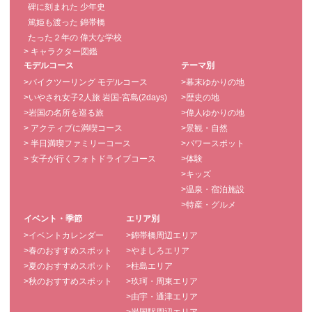
碑に刻まれた 少年史
篤姫も渡った 錦帯橋
たった２年の 偉大な学校
> キャラクター図鑑
モデルコース
テーマ別
>バイクツーリング モデルコース
>幕末ゆかりの地
>いやされ女子2人旅 岩国-宮島(2days)
>歴史の地
>岩国の名所を巡る旅
>偉人ゆかりの地
> アクティブに満喫コース
>景観・自然
> 半日満喫ファミリーコース
>パワースポット
> 女子が行くフォトドライブコース
>体験
>キッズ
>温泉・宿泊施設
>特産・グルメ
イベント・季節
エリア別
>イベントカレンダー
>錦帯橋周辺エリア
>春のおすすめスポット
>やましろエリア
>夏のおすすめスポット
>柱島エリア
>秋のおすすめスポット
>玖珂・周東エリア
>由宇・通津エリア