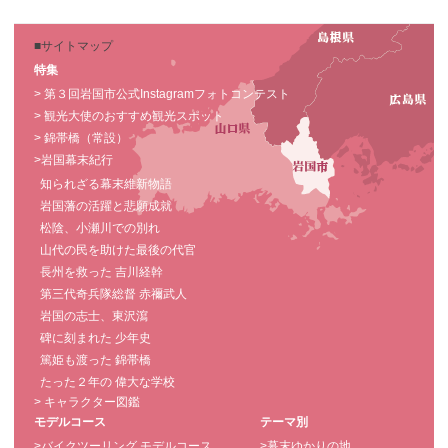
■サイトマップ
特集
> 第３回岩国市公式Instagramフォトコンテスト
> 観光大使のおすすめ観光スポット
> 錦帯橋（常設）
>岩国幕末紀行
知られざる幕末維新物語
岩国藩の活躍と悲願成就
松陰、小瀬川での別れ
山代の民を助けた最後の代官
長州を救った 吉川経幹
第三代奇兵隊総督 赤禰武人
岩国の志士、東沢瀉
碑に刻まれた 少年史
篤姫も渡った 錦帯橋
たった２年の 偉大な学校
> キャラクター図鑑
モデルコース
テーマ別
>バイクツーリング モデルコース
>幕末ゆかりの地