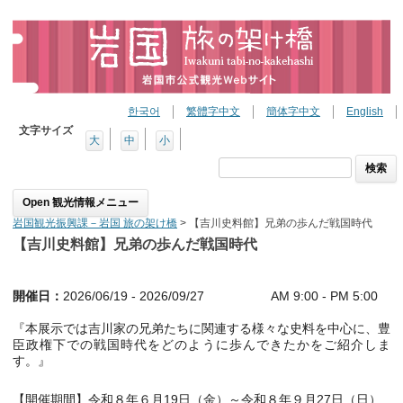
한국어
繁體字中文
簡体字中文
English
文字サイズ
大
中
小
検
索:
Skip to content
岩国観光振興課－岩国 旅の架け橋
>
【吉川史料館】兄弟の歩んだ戦国時代
【吉川史料館】兄弟の歩んだ戦国時代
開催日：
2026/06/19 - 2026/09/27 AM 9:00 - PM 5:00
『本展示では吉川家の兄弟たちに関連する様々な史料を中心に、豊
臣政権下での戦国時代をどのように歩んできたかをご紹介しま
す。』
【開催期間】令和８年６月19日（金）～令和８年９月27日（日）