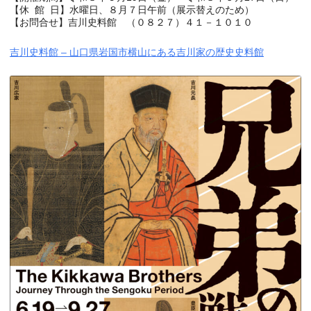
【休 館 日】水曜日、８月７日午前（展示替えのため）
【お問合せ】吉川史料館 （０８２７）４１－１０１０
吉川史料館 – 山口県岩国市横山にある吉川家の歴史史料館