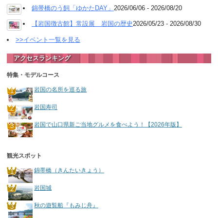
錦帯橋のう飼「ゆかたDAY」
2026/06/06 - 2026/08/20
【岩国徴古館】常設展 岩国の歴史
2026/05/23 - 2026/08/30
>>イベント一覧を見る
アクセスランキング
特集・モデルコース
岩国の名所を巡る旅
岩国寿司
岩国で山口県新ご当地グルメを食べよう！【2026年版】
観光スポット
錦帯橋（きんたいきょう）
岩国城
秋の遊覧船『もみじ舟』