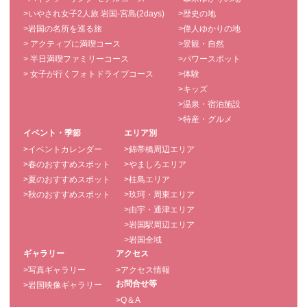
>いやされ女子2人旅 岩国-宮島(2days)
>歴史の地
>岩国の名所を巡る旅
>偉人ゆかりの地
> アクティブに満喫コース
>景観・自然
> 半日満喫ファミリーコース
>パワースポット
> 女子が行くフォトドライブコース
>体験
>キッズ
>温泉・宿泊施設
>特産・グルメ
イベント・季節
エリア別
>イベントカレンダー
>錦帯橋周辺エリア
>春のおすすめスポット
>やましろエリア
>夏のおすすめスポット
>柱島エリア
>秋のおすすめスポット
>玖珂・周東エリア
>由宇・通津エリア
>岩国駅周辺エリア
>岩国全域
ギャラリー
アクセス
>写真ギャラリー
>アクセス情報
お問合せ等
>岩国映像ギャラリー
>Q＆A