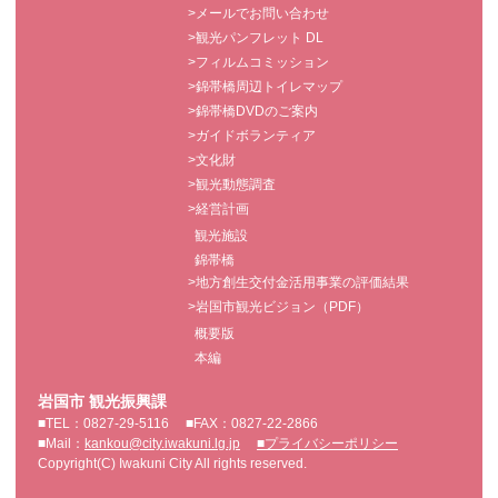
>メールでお問い合わせ
>観光パンフレット DL
>フィルムコミッション
>錦帯橋周辺トイレマップ
>錦帯橋DVDのご案内
>ガイドボランティア
>文化財
>観光動態調査
>経営計画
観光施設
錦帯橋
>地方創生交付金活用事業の評価結果
>岩国市観光ビジョン（PDF）
概要版
本編
岩国市 観光振興課
■TEL：0827-29-5116
■FAX：0827-22-2866
■Mail：
kankou@city.iwakuni.lg.jp
■プライバシーポリシー
Copyright(C) Iwakuni City All rights reserved.