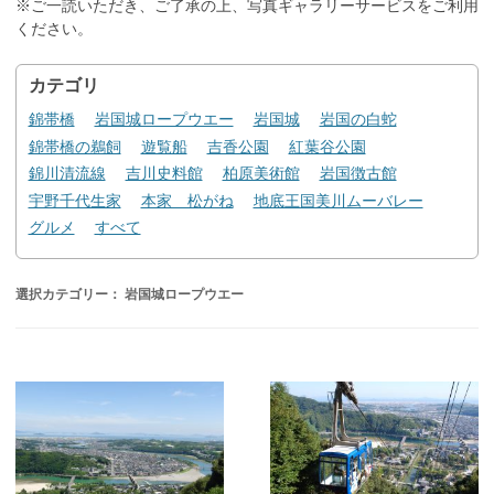
※ご一読いただき、ご了承の上、写真ギャラリーサービスをご利用
ください。
カテゴリ
錦帯橋
岩国城ロープウエー
岩国城
岩国の白蛇
錦帯橋の鵜飼
遊覧船
吉香公園
紅葉谷公園
錦川清流線
吉川史料館
柏原美術館
岩国徴古館
宇野千代生家
本家 松がね
地底王国美川ムーバレー
グルメ
すべて
選択カテゴリー： 岩国城ロープウエー