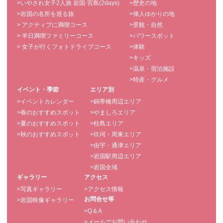
>いやされ女子2人旅 岩国-宮島(2days)
>歴史の地
>岩国の名所を巡る旅
>偉人ゆかりの地
> アクティブに満喫コース
>景観・自然
> 半日満喫ファミリーコース
>パワースポット
> 女子が行くフォトドライブコース
>体験
>キッズ
>温泉・宿泊施設
>特産・グルメ
イベント・季節
エリア別
>イベントカレンダー
>錦帯橋周辺エリア
>春のおすすめスポット
>やましろエリア
>夏のおすすめスポット
>柱島エリア
>秋のおすすめスポット
>玖珂・周東エリア
>由宇・通津エリア
>岩国駅周辺エリア
>岩国全域
ギャラリー
アクセス
>写真ギャラリー
>アクセス情報
お問合せ等
>岩国映像ギャラリー
>Q＆A
>メールでお問い合わせ