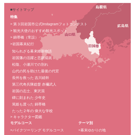
■サイトマップ
特集
> 第３回岩国市公式Instagramフォトコンテスト
> 観光大使のおすすめ観光スポット
> 錦帯橋（常設）
>岩国幕末紀行
知られざる幕末維新物語
岩国藩の活躍と悲願成就
松陰、小瀬川での別れ
山代の民を助けた最後の代官
長州を救った 吉川経幹
第三代奇兵隊総督 赤禰武人
岩国の志士、東沢瀉
碑に刻まれた 少年史
篤姫も渡った 錦帯橋
たった２年の 偉大な学校
> キャラクター図鑑
モデルコース
テーマ別
>バイクツーリング モデルコース
>幕末ゆかりの地