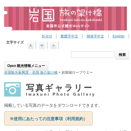
한국어
繁體字中文
簡体字中文
English
文字サイズ
大
中
小
検
索:
Skip to content
岩国観光振興課－岩国 旅の架け橋
>
岩国城ロープウエー
写真ギャラリー
Iwakuni Photo Gallery
掲載している写真のデータをダウンロードできます。
※使用にあたっての注意事項（利用規約）