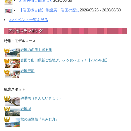
岩国民俗芸能まつり
2026/08/30
【岩国徴古館】常設展 岩国の歴史
2026/05/23 - 2026/08/30
>>イベント一覧を見る
アクセスランキング
特集・モデルコース
岩国の名所を巡る旅
岩国で山口県新ご当地グルメを食べよう！【2026年版】
岩国寿司
観光スポット
錦帯橋（きんたいきょう）
岩国城
秋の遊覧船『もみじ舟』