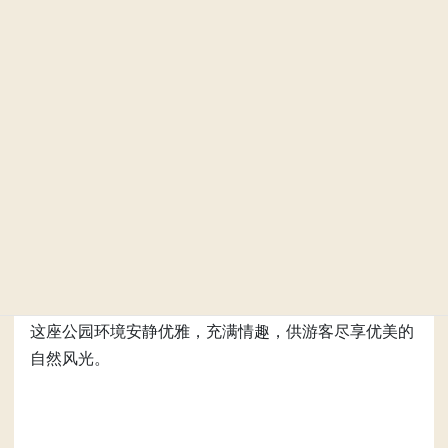
光临此地，欣赏美丽的红叶。
红叶谷公园是对江户时代留存至今的几处寺院遗址进行
改造后建成的公园。这里春夏可欣赏到新绿枫叶，时至
秋天，这里又可欣赏到漫山遍野的红色、桔黄色枫叶，
可谓美不胜收。
旧时这里被称为“寺谷”，存在多处寺院。时至今日，仍
保存了“永兴寺”和“洞泉寺”两座寺院。
这座公园环境安静优雅，充满情趣，供游客尽享优美的
自然风光。