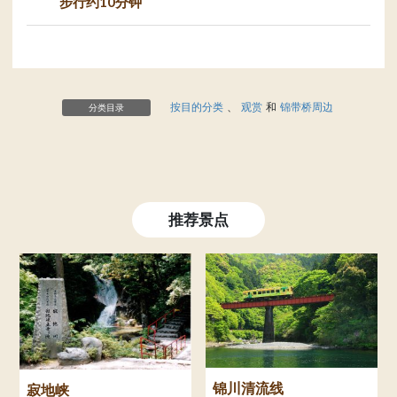
步行约10分钟
按目的分类
、
观赏
和
锦带桥周边
分类目录
推荐景点
锦川清流线
寂地峡