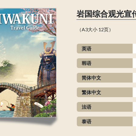
岩国综合观光宣传
（A3大小 12页）
英语
韩语
简体中文
繁体中文
法语
泰语