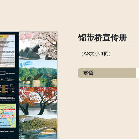
锦带桥宣传册
（A3大小 4页）
英语